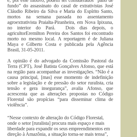
e, por esse motivo, podem ser considerados “pano de
fundo” do assassinato do casal de extrativistas José
Cláudio Ribeiro da Silva e Maria do Espírito Santo,
mortos na semana passada no assentamento
agroextrativista Praialta-Piranheira, em Nova Ipixuna,
no interior do Pará. Dois dias depois, o
agricultorEremilton Pereira dos Santos foi encontrado
morto no mesmo local. A reportagem é de Juliana
Maya e Gilberto Costa e publicada pela Agência
Brasil, 31-05-2011.
A opinião é do advogado da Comissão Pastoral da
Terra (CPT), José Batista Gonçalves Afonso, que está
na região para acompanhar as investigações. “Não é a
causa principal, [mas] esse momento de indefinição
sobre a legislação e de pressão do setor ruralista, cria
tensão e gera insegurança”, avalia Afonso, que
acrescenta que as alterações propostas no Código
Florestal são propícias “para disseminar clima de
violência”.
“Nesse contexto de alteração do Código Florestal,
onde o setor [ruralista] procura mais espaço e mais
liberdade para expandir os seus empreendimentos em
direção à Amazônia, a situação torna-se mais tensa”,