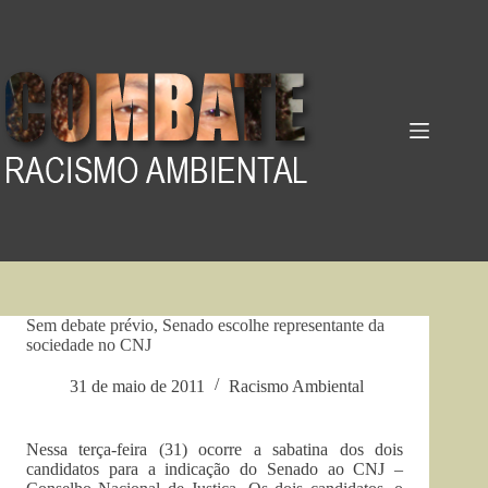
Pular
para
o
conteúdo
Sem debate prévio, Senado escolhe representante da
sociedade no CNJ
31 de maio de 2011
Racismo Ambiental
Nessa terça-feira (31) ocorre a sabatina dos dois
candidatos para a indicação do Senado ao CNJ –