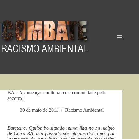
Pular
para
o
conteúdo
BA – As ameaças continuam e a comunidade pede
socorro!
30 de maio de 2011
Racismo Ambiental
Batateira, Quilombo situado numa ilha no município
de Cairu BA, tem passado nos últimos dois anos por