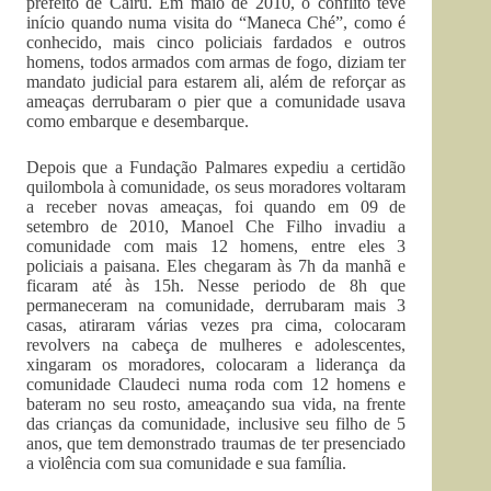
prefeito de Cairu. Em maio de 2010, o conflito teve
início quando numa visita do “Maneca Ché”, como é
conhecido, mais cinco policiais fardados e outros
homens, todos armados com armas de fogo, diziam ter
mandato judicial para estarem ali, além de reforçar as
ameaças derrubaram o pier que a comunidade usava
como embarque e desembarque.
Depois que a Fundação Palmares expediu a certidão
quilombola à comunidade, os seus moradores voltaram
a receber novas ameaças, foi quando em 09 de
setembro de 2010, Manoel Che Filho invadiu a
comunidade com mais 12 homens, entre eles 3
policiais a paisana. Eles chegaram às 7h da manhã e
ficaram até às 15h. Nesse periodo de 8h que
permaneceram na comunidade, derrubaram mais 3
casas, atiraram várias vezes pra cima, colocaram
revolvers na cabeça de mulheres e adolescentes,
xingaram os moradores, colocaram a liderança da
comunidade Claudeci numa roda com 12 homens e
bateram no seu rosto, ameaçando sua vida, na frente
das crianças da comunidade, inclusive seu filho de 5
anos, que tem demonstrado traumas de ter presenciado
a violência com sua comunidade e sua família.