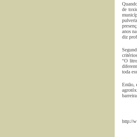
Quando 
de toxi
municí
pulver
presenç
anos na
diz pro
Segundo
critéri
“O litr
diferen
toda es
Então, 
agrotóx
barreir
http://