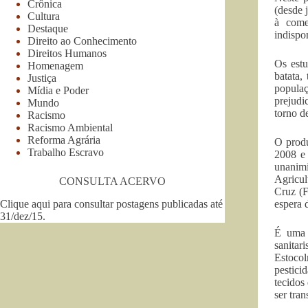
Crônica
(desde 
Cultura
à come
Destaque
indispo
Direito ao Conhecimento
Direitos Humanos
Os estu
Homenagem
batata,
Justiça
populaç
Mídia e Poder
prejudi
Mundo
torno d
Racismo
Racismo Ambiental
Reforma Agrária
O produ
Trabalho Escravo
2008 e 
unanimi
Agricul
CONSULTA ACERVO
Cruz (F
Clique aqui para consultar postagens publicadas até
espera 
31/dez/15
.
É uma q
sanitar
Estocol
pestici
tecidos
ser tra