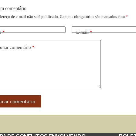
um comentário
dereço de e-mail não será publicado.
Campos obrigatórios são marcados com
*
e
*
E-mail
*
onar comentário
*
licar comentário