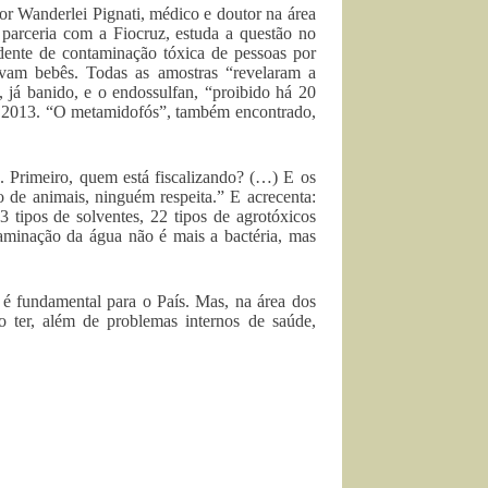
or Wanderlei Pignati, médico e doutor na área
 parceria com a Fiocruz, estuda a questão no
ente de contaminação tóxica de pessoas por
avam bebês. Todas as amostras “revelaram a
, já banido, e o endossulfan, “proibido há 20
e 2013. “O metamidofós”, também encontrado,
s. Primeiro, quem está fiscalizando? (…) E os
o de animais, ninguém respeita.” E acrecenta:
 tipos de solventes, 22 tipos de agrotóxicos
ntaminação da água não é mais a bactéria, mas
a é fundamental para o País. Mas, na área dos
o ter, além de problemas internos de saúde,