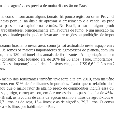
ma dos agrotóxicos precisa de muita discussão no Brasil.
a, como informaram alguns jornais, há pouco registrou-se na Província
ncias porque, na ânsia de apressar o crescimento e a venda, os pro
as passaram a explodir nas estufas. No Brasil, o uso de alguns pro
s trabalhadores, principalmente em lavouras de fumo. Num mercado mu
a, usos inadequados podem levar até a restrições ou proibições de impo
orama brasileiro nessa área, como já foi assinalado neste espaço em a
. Já somos os maiores importadores de agrotóxicos do planeta, com um
do, mais 180 mil toneladas anuais de fertilizantes. A importação a
 consumo total (quando era de 20% há 30 anos). Hoje, importamos 
o. Nossa importação total de defensivos chegou a US$ 6,6 bilhões e
ões.
 médio dos fertilizantes também teve forte alta em 2010, com influênc
mos em 81% de fertilizantes importados. Tanto que o relatório do
ou que o maior fator de alta no preço de commodities incluía essa qu
, soja, trigo, carne) acusou, em dez meses do ano passado, alta de 46%.
o Brasil, as lavouras de cana-de-açúcar usam 6,3 litros de agrotóxicos 
6,7 litros; as de soja, 15,4 litros; e as de algodão, 39,2 litros. O cons
 a seis litros por habitante do País.