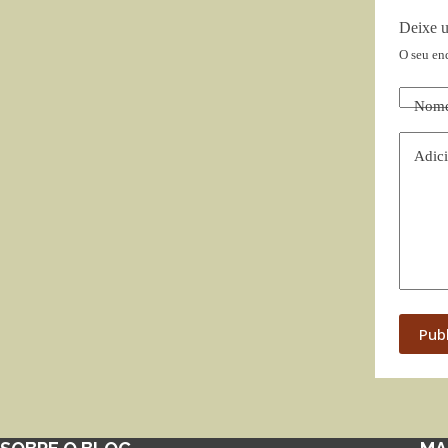
Deixe 
O seu en
Nom
Adici
Pub