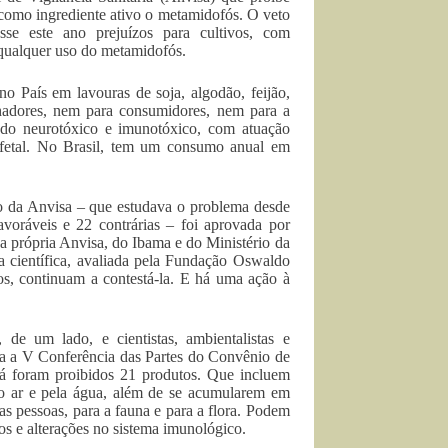
 como ingrediente ativo o metamidofós. O veto
se este ano prejuízos para cultivos, com
 qualquer uso do metamidofós.
o País em lavouras de soja, algodão, feijão,
lhadores, nem para consumidores, nem para a
rado neurotóxico e imunotóxico, com atuação
iofetal. No Brasil, tem um consumo anual em
ão da Anvisa – que estudava o problema desde
avoráveis e 22 contrárias – foi aprovada por
 própria Anvisa, do Ibama e do Ministério da
ra científica, avaliada pela Fundação Oswaldo
os, continuam a contestá-la. E há uma ação à
de um lado, e cientistas, ambientalistas e
bra a V Conferência das Partes do Convênio de
já foram proibidos 21 produtos. Que incluem
elo ar e pela água, além de se acumularem em
as pessoas, para a fauna e para a flora. Podem
os e alterações no sistema imunológico.