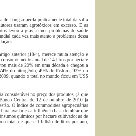
 de Jiangsu perda praticamente total da safra
dutores usaram agrotóxicos em excesso. E as
dutos levou a gravíssimos problemas de saúde
ndial cada vez mais atento a problemas dessa
rtação.
rtigo anterior (18/4), merece muita atenção e
 consumo médio anual de 14 litros por hectare
umentou mais de 20% em uma década e chegou a
74% do nitrogênio, 49% do fósforo, 92% do
m 2009, quando o total no mundo ficou em US$
ia considerável no preço dos produtos, já que
 Banco Central de 12 de outubro de 2010 já
estão. O índice de commodities agropecuárias
 Para avaliar essa influência basta lembrar que
e insumos químicos por hectare cultivado; as de
umo total, de quase 1 bilhão de litros por ano,