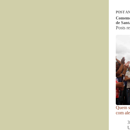
POST
AN
Comemor
de Sant
Posts r
Quem se
com ale
3
U