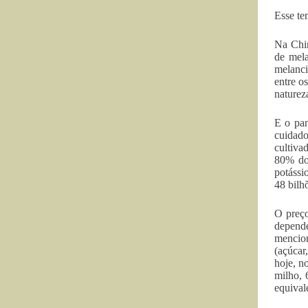
Esse te
Na Chin
de mela
melanci
entre o
naturez
E o pan
cuidado
cultiva
80% do
potássi
48 bilh
O preço
depende
mencion
(açúcar
hoje, n
milho, 
equivale