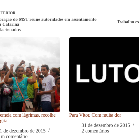
TERIOR
ação do MST reúne autoridades em assentamento
Trabalho es
a Catarina
elacionados
meia com lágrimas, recolhe
Para Vítor. Com muita dor
gria
31 de dezembro de 2015
1 de dezembro de 2015
2 comentários
m comentário