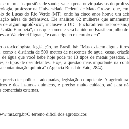
se retorna às questões de saúde, vale a pena ouvir palavras do profess
cologia, professor na Universidade Federal de Mato Grosso, que, em
pio de Lucas do Rio Verde (MT), onde há cinco anos houve um acid
ização aérea de defensivos. Ele analisou 62 mulheres que amament
a de algum agrotóxico”, inclusive o DDT (diclorodifeniltricloroetano)
 União Europeia”, mas que somente será banido no Brasil em julho d
fessor Wanderlei Pignati, “é cancerígeno e neurotóxico”.
 o toxicologista, legislação, no Brasil, há: “Mas existem alguns furo
os, como a distância de 500 metros de nascentes de água, casas, criaçã
o de água que você bebe hoje pode ter 13 tipos de metais pesados, 13
tes, 6 tipos de desinfetantes. Hoje, a questão mais importante na co
sa contaminação química” (Agência Brasil de Fato, 28/4).
é preciso ter políticas adequadas, legislação competente. A agricultur
icos e dos insumos químicos, é preciso muito cuidado, até para nã
as comerciais externas.
www.mst.org.br/O-terreno-dificil-dos-agrotoxicos