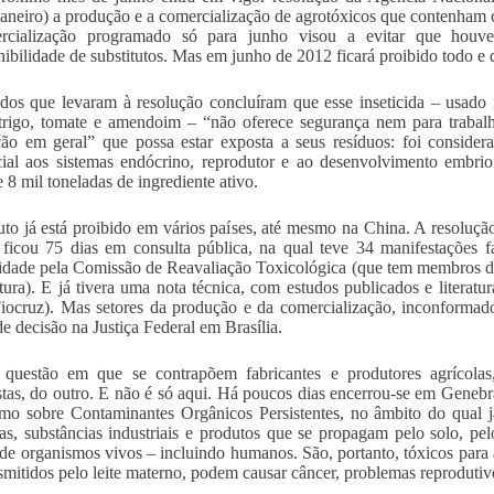
janeiro) a produção e a comercialização de agrotóxicos que contenham
rcialização programado só para junho visou a evitar que houves
nibilidade de substitutos. Mas em junho de 2012 ficará proibido todo e
dos que levaram à resolução concluíram que esse inseticida – usado n
 trigo, tomate e amendoim – “não oferece segurança nem para traba
ão em geral” que possa estar exposta a seus resíduos: foi conside
cial aos sistemas endócrino, reprodutor e ao desenvolvimento embr
e 8 mil toneladas de ingrediente ativo.
to já está proibido em vários países, até mesmo na China. A resoluç
ficou 75 dias em consulta pública, na qual teve 34 manifestações f
dade pela Comissão de Reavaliação Toxicológica (que tem membros da
tura). E já tivera uma nota técnica, com estudos publicados e literatu
iocruz). Mas setores da produção e da comercialização, inconformad
de decisão na Justiça Federal em Brasília.
uestão em que se contrapõem fabricantes e produtores agrícolas, 
istas, do outro. E não é só aqui. Há poucos dias encerrou-se em Gene
mo sobre Contaminantes Orgânicos Persistentes, no âmbito do qual 
das, substâncias industriais e produtos que se propagam pelo solo, p
 de organismos vivos – incluindo humanos. São, portanto, tóxicos para 
nsmitidos pelo leite materno, podem causar câncer, problemas reprodutiv