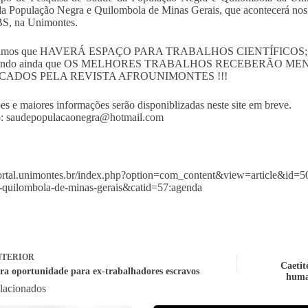
a População Negra e Quilombola de Minas Gerais, que acontecerá nos d
S, na Unimontes.
camos que HAVERÁ ESPAÇO PARA TRABALHOS CIENTÍFICO
ando ainda que OS MELHORES TRABALHOS RECEBERÃO M
CADOS PELA REVISTA AFROUNIMONTES !!!
ões e maiores informações serão disponiblizadas neste site em breve.
o:
saudepopulacaonegra@hotmail.com
portal.unimontes.br/index.php?option=com_content&view=article&id=50
-quilombola-de-minas-gerais&catid=57:agenda
TERIOR
Caetit
ra oportunidade para ex-trabalhadores escravos
human
elacionados