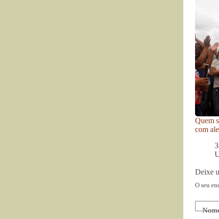
Quem se
com ale
3
U
Deixe 
O seu en
Nom