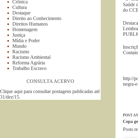
Crônica
Saúde d
Cultura
do CCB
Destaque
Direito ao Conhecimento
Desta
Direitos Humanos
Lembr
Homenagem
PUBLI
Justiça
Mídia e Poder
Mundo
Inscriç
Racismo
Contat
Racismo Ambiental
Reforma Agrária
Trabalho Escravo
http://
CONSULTA ACERVO
negra-e
Clique aqui para consultar postagens publicadas até
31/dez/15
.
POST
AN
Copa ge
Posts r