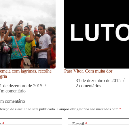
meia com lágrimas, recolhe
Para Vítor. Com muita dor
gria
31 de dezembro de 2015
1 de dezembro de 2015
2 comentários
m comentário
um comentário
dereço de e-mail não será publicado.
Campos obrigatórios são marcados com
*
e
*
E-mail
*