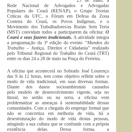
25 de maio, a
Rede Nacional de Advogados e Advogadas
Populares do Ceará (RENAP), o Grupo Teorias
Criticas da UFC, o Fórum em Defesa da Zona
Costeira do Ceará, os Povos Indígenas, e o
Movimento dos Trabalhadores/as Rurais Sem Terra
(MST) convidam todos a participarem da oficina:
O
Ceará e seus fazeres tradicionais.
A atividade integra
a programação da 3ª edição do evento
“Mundos do
Trabalho –
Justiça, Direitos e Cidadania”
realizado
pelo Tribunal Regional do Trabalho do Ceará (TRT)
entre os dias 24 a 28 de maio na Praça do Ferreira.
A oficina que acontecerá no Sobrado José Lourenço
das 9 às 12 horas, tem como objetivo refletir sobre o
modo de vida tradicional, em suas diversas formas.
Diante dos danos socioambientais causados
pelo modelo de desenvolvimento vigente, seja no
litoral, no sertão ou na serra, a oficina vem
problematizar as ameaças à sustentabilidade dessas
comunidades. Com a chegada do emprego formal que
não se concretiza em melhoria de vida, há a
desestruturação do modo de vida destas pessoas,
atingindo a sua cultura que se confunde com a própria
existência delas. Dessa forma, a