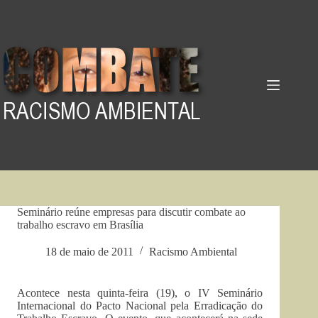
Pular
para
o
conteúdo
Seminário reúne empresas para discutir combate ao
trabalho escravo em Brasília
18 de maio de 2011
Racismo Ambiental
Acontece nesta quinta-feira (19), o IV Seminário
Internacional do Pacto Nacional pela Erradicação do