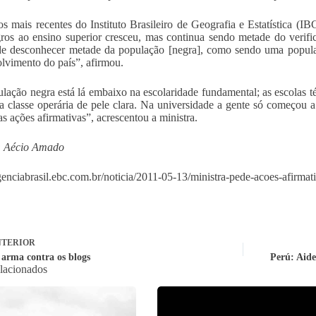
s mais recentes do Instituto Brasileiro de Geografia e Estatística (
ros ao ensino superior cresceu, mas continua sendo metade do verifi
e desconhecer metade da população [negra], como sendo uma populaçã
lvimento do país”, afirmou.
lação negra está lá embaixo na escolaridade fundamental; as escolas t
da classe operária de pele clara. Na universidade a gente só começou a
as ações afirmativas”, acrescentou a ministra.
: Aécio Amado
agenciabrasil.ebc.com.br/noticia/2011-05-13/ministra-pede-acoes-afirma
TERIOR
 arma contra os blogs
Perú: Aide
elacionados