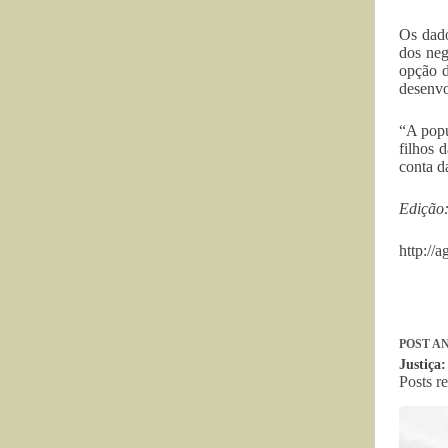
Os dado
dos neg
opção d
desenvo
“A popu
filhos 
conta d
Edição
http://
POST
AN
Justiça:
Posts r