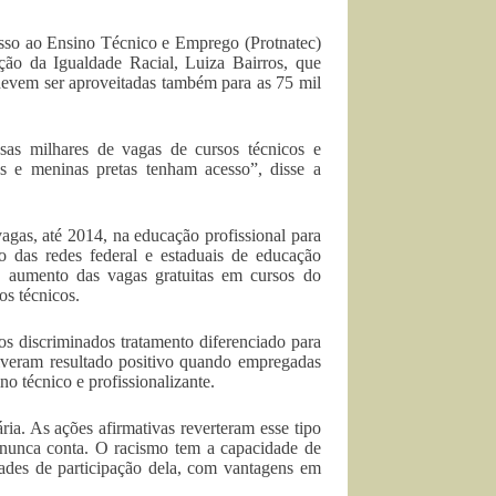
sso ao Ensino Técnico e Emprego (Protnatec)
oção da Igualdade Racial, Luiza Bairros, que
devem ser aproveitadas também para as 75 mil
ssas milhares de vagas de cursos técnicos e
s e meninas pretas tenham acesso”, disse a
agas, até 2014, na educação profissional para
 das redes federal e estaduais de educação
s, aumento das vagas gratuitas em cursos do
os técnicos.
os discriminados tratamento diferenciado para
tiveram resultado positivo quando empregadas
no técnico e profissionalizante.
ia. As ações afirmativas reverteram esse tipo
e nunca conta. O racismo tem a capacidade de
idades de participação dela, com vantagens em