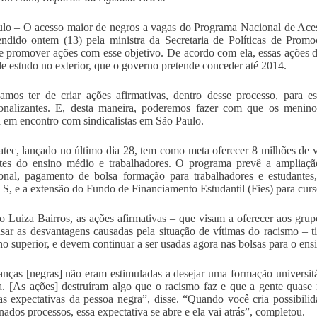
lo – O acesso maior de negros a vagas do Programa Nacional de Ace
endido ontem (13) pela ministra da Secretaria de Políticas de Prom
e promover ações com esse objetivo. De acordo com ela, essas ações 
de estudo no exterior, que o governo pretende conceder até 2014.
mos ter de criar ações afirmativas, dentro desse processo, para e
ionalizantes. E, desta maneira, poderemos fazer com que os menino
a em encontro com sindicalistas em São Paulo.
tec, lançado no último dia 28, tem como meta oferecer 8 milhões de v
tes do ensino médio e trabalhadores. O programa prevê a ampliação
ional, pagamento de bolsa formação para trabalhadores e estudante
 S, e a extensão do Fundo de Financiamento Estudantil (Fies) para curs
 Luiza Bairros, as ações afirmativas – que visam a oferecer aos grup
ar as desvantagens causadas pela situação de vítimas do racismo – 
no superior, e devem continuar a ser usadas agora nas bolsas para o ensi
anças [negras] não eram estimuladas a desejar uma formação universitár
a. [As ações] destruíram algo que o racismo faz e que a gente quas
 as expectativas da pessoa negra”, disse. “Quando você cria possibil
nados processos, essa expectativa se abre e ela vai atrás”, completou.