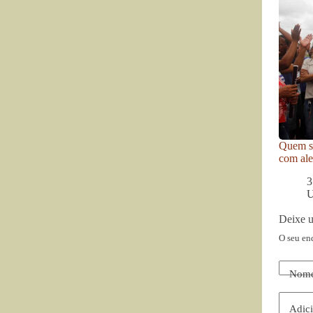
Quem se
com ale
3
U
Deixe 
O seu en
Nom
Adici