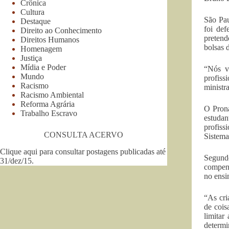
Crônica
Cultura
São Pau
Destaque
foi def
Direito ao Conhecimento
pretend
Direitos Humanos
bolsas 
Homenagem
Justiça
Mídia e Poder
“Nós va
Mundo
profiss
Racismo
ministr
Racismo Ambiental
Reforma Agrária
O Prona
Trabalho Escravo
estudan
profiss
CONSULTA ACERVO
Sistema
Clique aqui para consultar postagens publicadas até
Segundo
31/dez/15
.
compens
no ensi
“As cri
de cois
limitar
determi