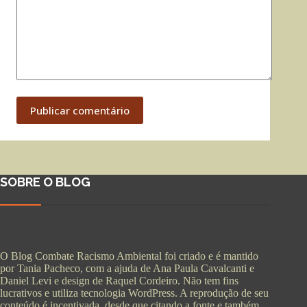
Publicar comentário
SOBRE O BLOG
O Blog Combate Racismo Ambiental foi criado e é mantido
por Tania Pacheco, com a ajuda de Ana Paula Cavalcanti e
Daniel Levi e design de Raquel Cordeiro. Não tem fins
lucrativos e utiliza tecnologia WordPress. A reprodução de seu
conteúdo é incentivada, desde que citando a fonte e também