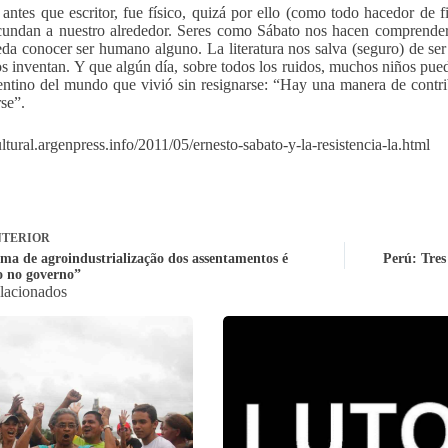
 antes que escritor, fue físico, quizá por ello (como todo hacedor de 
cundan a nuestro alrededor. Seres como Sábato nos hacen comprender q
da conocer ser humano alguno. La literatura nos salva (seguro) de se
os inventan. Y que algún día, sobre todos los ruidos, muchos niños pued
entino del mundo que vivió sin resignarse: “Hay una manera de contri
rse”.
ultural.argenpress.info/2011/05/ernesto-sabato-y-la-resistencia-la.html
TERIOR
ma de agroindustrialização dos assentamentos é
Perú: Tres
o no governo”
elacionados