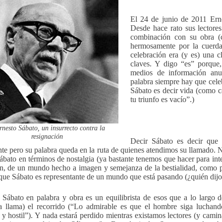
El 24 de junio de 2011 Ern
Desde hace rato sus lectores
combinación con su obra (
hermosamente por la cuerda 
celebración era (y es) una c
claves. Y digo “es” porque
medios de información anu
palabra siempre hay que celeb
Sábato es decir vida (como 
tu triunfo es vacío”.)
rnesto Sábato, un insurrecto contra la
resignación
Decir Sábato es decir que
te pero su palabra queda en la ruta de quienes atendimos su llamado. N
bato en términos de nostalgia (ya bastante tenemos que hacer para int
n, de un mundo hecho a imagen y semejanza de la bestialidad, como pa
que Sábato es representante de un mundo que está pasando (¿quién dijo
 Sábato en palabra y obra es un equilibrista de esos que a lo largo
a llama) el recorrido (“Lo admirable es que el hombre siga lucha
 y hostil”). Y nada estará perdido mientras existamos lectores (y camin