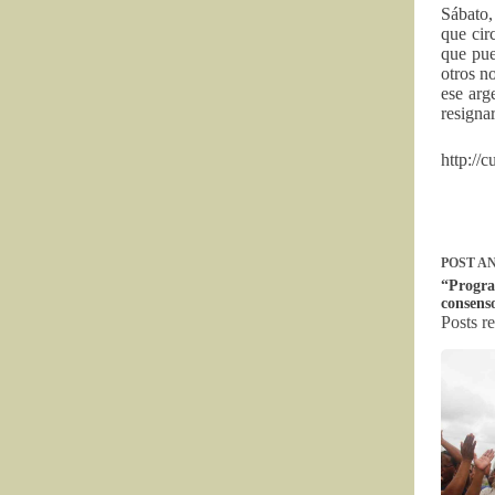
Sábato,
que cir
que pue
otros n
ese arg
resigna
http://c
POST
AN
“Progra
consens
Posts r