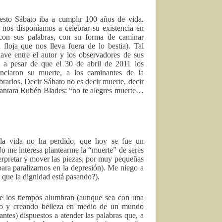
esto Sábato iba a cumplir 100 años de vida.
 nos disponíamos a celebrar su existencia en
con sus palabras, con su forma de caminar
floja que nos lleva fuera de lo bestia). Tal
lave entre el autor y los observadores de sus
, a pesar de que el 30 de abril de 2011 los
nciaron su muerte, a los caminantes de la
rarlos. Decir Sábato no es decir muerte, decir
cantara Rubén Blades: “no te alegres muerte…
 la vida no ha perdido, que hoy se fue un
o me interesa plantearme la “muerte” de seres
erpretar y mover las piezas, por muy pequeñas
ra paralizarnos en la depresión). Me niego a
 que la dignidad está pasando?).
 de los tiempos alumbran (aunque sea con una
ndo y creando belleza en medio de un mundo
antes) dispuestos a atender las palabras que, a