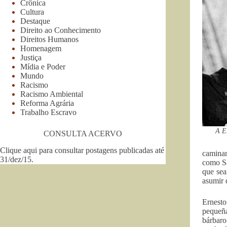
Crônica
Cultura
Destaque
Direito ao Conhecimento
Direitos Humanos
Homenagem
Justiça
Mídia e Poder
Mundo
Racismo
Racismo Ambiental
Reforma Agrária
Trabalho Escravo
A E
CONSULTA ACERVO
Clique aqui para consultar postagens publicadas até
caminan
31/dez/15
.
como Sá
que sea
asumir 
Ernesto
pequeñ
bárbaro