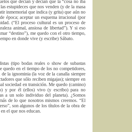
uelos que decían y decían que la “cosa no iba
las estupideces que nos venden (y de la masa
atir inmemorial que indica (y grita) que aún no
e época; aceptar un esquema irracional (por
dad. (“El proceso cultural es un proceso de
aleza animal, ansiosa de libertad”). Y si eso
mar “destino”), me quedo con el otro tiempo,
 tiempo en donde vive (y escribe) Sábato.
istas (tipo bodas reales o show de subastas
e quedo en el tiempo de los no competidores,
a de la ignominia (la voz de la canalla siempre
tadores que sólo reciben migajas); siempre en
tual sociedad en transición. Me quedo (camino)
 y por él (ellos) vivo (y escribo) para no
ías a un solo individuo del planeta). ¿Somos
más de lo que nosotros mismos creemos. “El
so”, son algunos de los títulos de la obra de
 en el que nos educan.