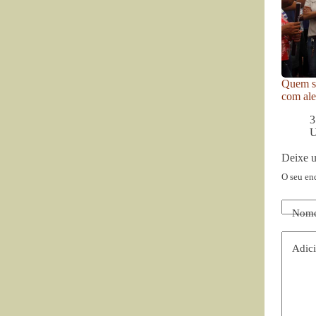
Quem se
com ale
3
U
Deixe 
O seu en
Nom
Adici