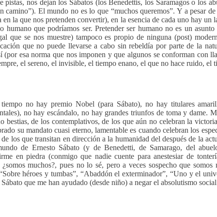
 pistas, nos dejan los Sábatos (los Benedettis, los Saramagos o los ab
n camino”). El mundo no es lo que “muchos queremos”. Y a pesar de 
a en la que nos pretenden convertir), en la esencia de cada uno hay un l
o humano que podríamos ser. Pretender ser humano no es un asunto d
al que se nos muestre) tampoco es propio de ninguna (post) moderni
cación que no puede llevarse a cabo sin rebeldía por parte de la natur
sí (por esa norma que nos imponen y que algunos se conforman con lla
empre, el sereno, el invisible, el tiempo enano, el que no hace ruido, el
tiempo no hay premio Nobel (para Sábato), no hay titulares amarill
ntales), no hay escándalo, no hay grandes triunfos de toma y dame. M
no bestias, de los contemplativos, de los que aún no celebran la victori
brado su mandato cuasi eterno, lamentable es cuando celebran los espec
a de los que transitan en dirección a la humanidad del después de la ac
undo de Ernesto Sábato (y de Benedetti, de Samarago, del abuelo)
irme en piedra (conmigo que nadie cuente para anestesiar de tonter
 ¿somos muchos?, pues no lo sé, pero a veces sospecho que somos 
 “Sobre héroes y tumbas”, “Abaddón el exterminador”, “Uno y el univer
 Sábato que me han ayudado (desde niño) a negar el absolutismo social