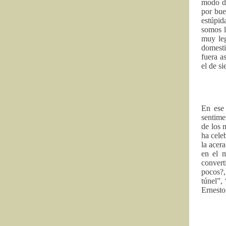
modo de
por bue
estúpid
somos l
muy leg
domesti
fuera a
el de si
En ese 
sentime
de los 
ha cele
la acer
en el m
convert
pocos?,
túnel”,
Ernesto