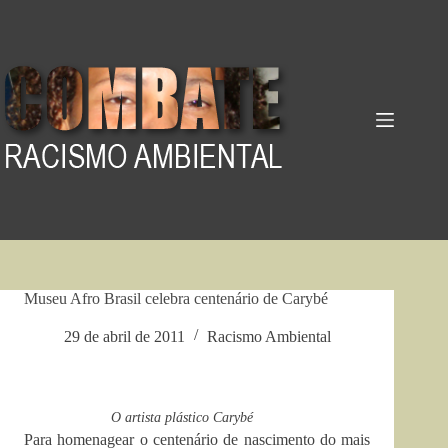
Pular
para
o
conteúdo
Museu Afro Brasil celebra centenário de Carybé
29 de abril de 2011
Racismo Ambiental
O artista plástico Carybé
Para homenagear o centenário de nascimento do mais