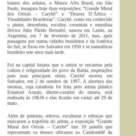
baiano dos artistas, o Museu Afro Brasil, em São
Paulo, inaugura hoje duas exposições: “Grande Mural
dos Orixás – Carybé” e “Deuses D’África –
Visualidades Brasileiras”. Carybé, como era conhecido
o pintor, desenhista, escultor, ceramista e muralista
Hector Julio Páride Bernabó, nasceu em Lanús, na
Argentina, em 7 de fevereiro de 2011, mas, após
passagens por outras cidades brasileiras e da América
do Sul, se fixou em Salvador em 1950 e se naturalizou
brasileiro sete anos mais tarde.
Foi na capital baiana que o artista se encantou pela
cultura e religiosidade do povo da Bahia, inspirações
para suas principais obras. Carybé morreu em
Salvador, em 2 de outubro de 1997. A abertura das
mostras, cuja curadoria foi feita pelo artista plástico
Emanoel Araujo, diretor-curador do museu, será
realizada às 19h30 e elas ficarão em cartaz até 29 de
maio.
Além de pinturas, relevos, esculturas e esboços que
marcaram a trajetória do artista, a exposição “Grande
Mural dos Orixás – Carybé” traz 19 painéis que
representam os deuses africanos no Candomblé da