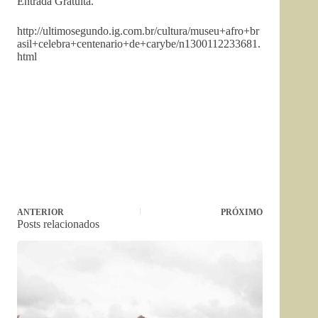
Entrada Gratuita.
http://ultimosegundo.ig.com.br/cultura/museu+afro+br
asil+celebra+centenario+de+carybe/n1300112233681.
html
ANTERIOR
PRÓXIMO
Posts relacionados