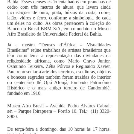
Bahia. Esses deuses estão entalhados em pranchas de
cedro com três metros de altura, que levam ainda
incrustações de ouro, prata, búzios da costa, cobre,
latão, vidros e ferro, conforme a simbologia de cada
um deles no culto. As obras pertencem à coleção do
Banco do Brasil BBM S/A, em comodato no Museu
Afro Brasileiro da Universidade Federal da Bahia.
Já a mostra “Deuses d’África – Visualidades
Brasileiras” reúne trabalhos de artistas brasileiros que
têm como tema a representação das divindades da
religiosidade africana, como Mario Cravo Junior,
Osmundo Teixeira, Zélia Pólvoa e Reginaldo Xavier.
Para representar a arte dos terreiros, esculturas, objetos
e bonecas sagradas também foram trazidas do interior
do centenário Ilê Opó Afonjá, tombado Patrimônio
Histórico e o mais antigo terreiro de Candomblé,
fundado em 1910.
Museu Afro Brasil – Avenida Pedro Alvares Cabral,
s/n – Parque Ibirapuera – Portão 10. Tel.: (11) 3320-
8900.
De terça-feira a domingo, das 10 horas às 17 horas.