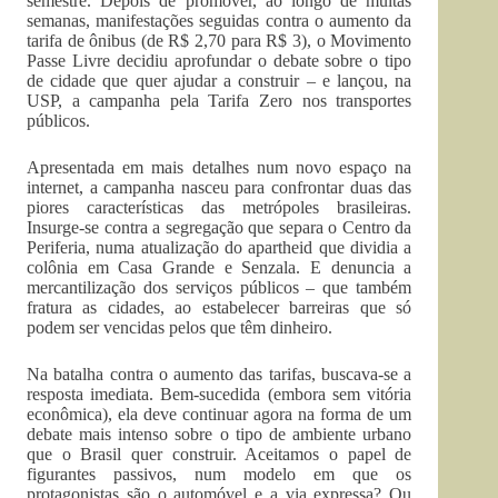
semestre. Depois de promover, ao longo de muitas
semanas, manifestações seguidas contra o aumento da
tarifa de ônibus (de R$ 2,70 para R$ 3), o Movimento
Passe Livre decidiu aprofundar o debate sobre o tipo
de cidade que quer ajudar a construir – e lançou, na
USP, a campanha pela Tarifa Zero nos transportes
públicos.
Apresentada em mais detalhes num novo espaço na
internet, a campanha nasceu para confrontar duas das
piores características das metrópoles brasileiras.
Insurge-se contra a segregação que separa o Centro da
Periferia, numa atualização do apartheid que dividia a
colônia em Casa Grande e Senzala. E denuncia a
mercantilização dos serviços públicos – que também
fratura as cidades, ao estabelecer barreiras que só
podem ser vencidas pelos que têm dinheiro.
Na batalha contra o aumento das tarifas, buscava-se a
resposta imediata. Bem-sucedida (embora sem vitória
econômica), ela deve continuar agora na forma de um
debate mais intenso sobre o tipo de ambiente urbano
que o Brasil quer construir. Aceitamos o papel de
figurantes passivos, num modelo em que os
protagonistas são o automóvel e a via expressa? Ou