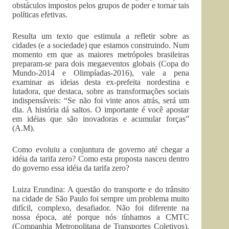
obstáculos impostos pelos grupos de poder e tornar tais
políticas efetivas.
Resulta um texto que estimula a refletir sobre as
cidades (e a sociedade) que estamos construindo. Num
momento em que as maiores metrópoles brasileiras
preparam-se para dois megaeventos globais (Copa do
Mundo-2014 e Olimpíadas-2016), vale a pena
examinar as ideias desta ex-prefeita nordestina e
lutadora, que destaca, sobre as transformações sociais
indispensáveis: “Se não foi vinte anos atrás, será um
dia. A história dá saltos. O importante é você apostar
em idéias que são inovadoras e acumular forças”
(A.M).
Como evoluiu a conjuntura de governo até chegar a
idéia da tarifa zero? Como esta proposta nasceu dentro
do governo essa idéia da tarifa zero?
Luiza Erundina: A questão do transporte e do trânsito
na cidade de São Paulo foi sempre um problema muito
difícil, complexo, desafiador. Não foi diferente na
nossa época, até porque nós tínhamos a CMTC
(Companhia Metropolitana de Transportes Coletivos),