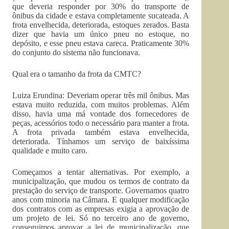
que deveria responder por 30% do transporte de
ônibus da cidade e estava completamente sucateada. A
frota envelhecida, deteriorada, estoques zerados. Basta
dizer que havia um único pneu no estoque, no
depósito, e esse pneu estava careca. Praticamente 30%
do conjunto do sistema não funcionava.
Qual era o tamanho da frota da CMTC?
Luiza Erundina: Deveriam operar três mil ônibus. Mas
estava muito reduzida, com muitos problemas. Além
disso, havia uma má vontade dos fornecedores de
peças, acessórios todo o necessário para manter a frota.
A frota privada também estava envelhecida,
deteriorada. Tínhamos um serviço de baixíssima
qualidade e muito caro.
Começamos a tentar alternativas. Por exemplo, a
municipalização, que mudou os termos de contrato da
prestação do serviço de transporte. Governamos quatro
anos com minoria na Câmara. E qualquer modificação
dos contratos com as empresas exigia a aprovação de
um projeto de lei. Só no terceiro ano de governo,
conseguimos aprovar a lei de municipalização, que