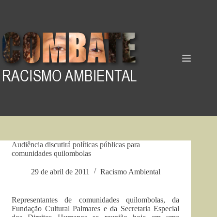
Pular
para
o
conteúdo
Audiência discutirá políticas públicas para
comunidades quilombolas
29 de abril de 2011
Racismo Ambiental
Representantes de comunidades quilombolas, da
Fundação Cultural Palmares e da Secretaria Especial