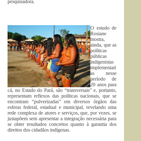
pesquisadora.
O estudo de
Rosiane
mostra,
ainda, que as
políticas
públicas
indigenistas
implementad
as nesse
período de
20 anos para
cá, no Estado do Pará, são “transversais” e, portanto,
representam reflexos das políticas nacionais, que se
encontram “pulverizadas” em diversos órgãos das
esferas federal, estadual e municipal, revelando uma
rede complexa de atores e serviços, que, por vezes, se
justapõem sem apresentar a integração necessária para
se obter resultados concretos quanto à garantia dos
direitos dos cidadãos indígenas.