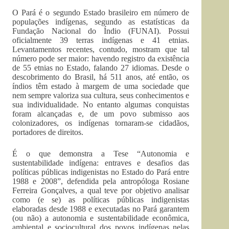
O Pará é o segundo Estado brasileiro em número de
populações indígenas, segundo as estatísticas da
Fundação Nacional do Índio (FUNAI). Possui
oficialmente 39 terras indígenas e 41 etnias.
Levantamentos recentes, contudo, mostram que tal
número pode ser maior: havendo registro da existência
de 55 etnias no Estado, falando 27 idiomas. Desde o
descobrimento do Brasil, há 511 anos, até então, os
índios têm estado à margem de uma sociedade que
nem sempre valoriza sua cultura, seus conhecimentos e
sua individualidade. No entanto algumas conquistas
foram alcançadas e, de um povo submisso aos
colonizadores, os indígenas tornaram-se cidadãos,
portadores de direitos.
É o que demonstra a Tese “Autonomia e
sustentabilidade indígena: entraves e desafios das
políticas públicas indigenistas no Estado do Pará entre
1988 e 2008”, defendida pela antropóloga Rosiane
Ferreira Gonçalves, a qual teve por objetivo analisar
como (e se) as políticas públicas indigenistas
elaboradas desde 1988 e executadas no Pará garantem
(ou não) a autonomia e sustentabilidade econômica,
ambiental e sociocultural dos povos indígenas nelas