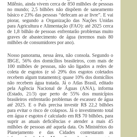
Milênio, ainda vivem cerca de 850 milhões de pessoas
no mundo; 2,5 bilhões não dispõem de saneamento
básico e 23% das pessoas “defecam ao ar livre”. E vai
piorar, segundo a Organização das Nações Unidas
para Agricultura e Alimentação (FAO): até 2025 cerca
de 1,8 bilhão de pessoas enfrentarão problemas muito
graves de abastecimento de água (teremos mais 80
milhões de consumidores por ano).
Nosso panorama, nessa área, não consola. Segundo o
IBGE, 56% dos domicílios brasileiros, com mais de
100 milhões de pessoas, não são ligados a redes de
coleta de esgotos (e só 29% dos esgotos coletados
recebem algum tratamento); quase 10% dos domicílios
não recebem água tratada. Já o Atlas Brasil, editado
pela Agência Nacional de Águas (ANA), informa
(Estado, 21/3) que perto de 55% dos municípios
brasileiros enfrentarão problemas de escassez de água
até 2025. E o País precisa investir R$ 22,2 bilhões
para evitar o risco de colapsos. Já o investimento total
em água e esgotos é calculado em R$ 70 bilhões, para
suprir as atuais deficiências e atender a mais 45
milhões de pessoas até aquela data. Os Ministérios do
Planejamento e das Cidades contestaram as