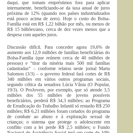
daqui, que tomam empréstimos fora para aplicar
internamente, beneficiando-se da taxa anual de juros
próxima de 12% (quando nos países industrializados
está pouco acima de zero). Hoje o custo do Bolsa-
Família está em R$ 1,22 bilhão por mês, ou menos de
R$ 15 bilhões/ano, cerca de dez vezes menos que a
despesa com aqueles juros.
Discussão difícil. Para conceder agora 19,6% de
aumento aos 12,9 milhões de famílias beneficiárias do
Bolsa-Família (que reúnem cerca de 40 milhões de
pessoas) e “tirar da miséria mais 500 mil famílias
cadastradas” – conforme relatou neste jornal Marta
Salomon (3/3) – o governo federal fará cortes de R$
340 milhões em vários outros programas sociais,
segundo crítica da senadora Lúcia Vânia (O Popular,
19/3). O ProJovem, por exemplo, que só atende 3,5
milhões dos 55 milhões de jovens possíveis
beneficiários, perderá R$ 34,3 milhões; ao Programa
de Erradicação do Trabalho Infantil só restarão R$ 250
milhões; R$ 6,21 milhões foram cortados do programa
de combate ao abuso e à exploração sexual de
crianças; o sistema que protege o adolescente em
conflito com a lei perde R$ 2,5 milhões; o Fundo
Nacional de Assistência Social terá um corte de 10%