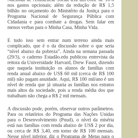
nos gastos opcionais; além da redução de R$ 1,5
bilhão no orçamento do Ministério da Justiça para o
Programa Nacional de Segurança Pública com
Cidadania e para combate a drogas. Sem falar em
menos verbas para o Minha Casa, Minha Vida.
E tudo isso sem entrar num terreno ainda mais
complicado, que é o da discussão sobre o que seria
“nível abaixo da pobreza”. Ainda na semana passada
(29/3), o caderno Estadão.edu publicou entrevista da
reitora da Universidade Harvard, Drew Faust, dizendo
que naquela instituição os alunos de famílias com
renda anual abaixo de US$ 60 mil (cerca de R$ 100
mil) não pagam anuidade. Aqui, R$ 100 mil/ano é um
nível de renda que já situaria as famílias nos estratos
mais altos da sociedade, pois a renda média dos que
trabalham não chega a R$ 2 mil mensais.
A discussão pode, porém, observar outros parâmetros.
Para os relatórios do Programa das Nações Unidas
para o Desenvolvimento (Pnud), o nível da miséria
está nas famílias com renda abaixo de US$ 2 por dia,
ou cerca de R$ 3,40, em torno de R$ 100 mensais.
Nesse nível inferior, diz o Programa de Metas para o