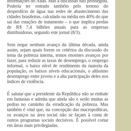
informações do Atlas. Mas a discussão não prosseguiu.
Poderia ter entrado também pelo terreno do
desperdício de água nas redes de abastecimento das
cidades brasileiras, calculado na média em 40% do que
sai das estações de tratamento – o que implica perdas
de R$ 7,4 bilhões anuais para as empresas
distribuidoras, segundo este jornal (8/3).
Sem negar nenhum avanço da última década, ainda
assim, sejam quais forem os critérios da discussão do
tema da pobreza interna, temos enormes avanços por
fazer, para reduzir as taxas de desemprego, o emprego
informal, o baixo nível de rendimento da maioria da
população, os baixos níveis educacionais, o altíssimo
desemprego entre jovens e a alta participação deles nos
índices de violência.
É salutar que a presidente da República não se embale
em fantasias e admita que ainda são e serão muitas as
pedras no caminho da erradicação da pobreza. Mas
também é vital que, na concepção das macropolíticas,
os avanços na área social não se façam à custa de
outros programas sociais decisivos. É possível cortar
em áreas mais privilegiadas.