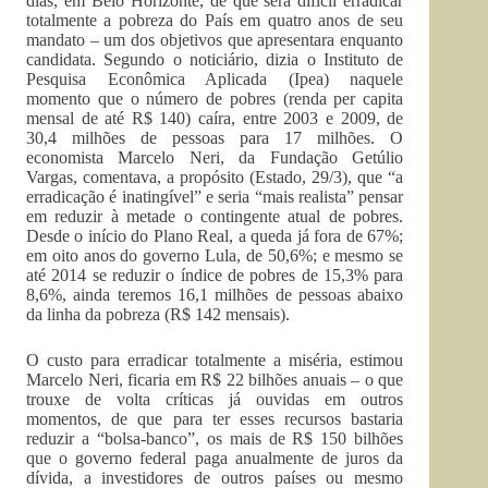
dias, em Belo Horizonte, de que será difícil erradicar
totalmente a pobreza do País em quatro anos de seu
mandato – um dos objetivos que apresentara enquanto
candidata. Segundo o noticiário, dizia o Instituto de
Pesquisa Econômica Aplicada (Ipea) naquele
momento que o número de pobres (renda per capita
mensal de até R$ 140) caíra, entre 2003 e 2009, de
30,4 milhões de pessoas para 17 milhões. O
economista Marcelo Neri, da Fundação Getúlio
Vargas, comentava, a propósito (Estado, 29/3), que “a
erradicação é inatingível” e seria “mais realista” pensar
em reduzir à metade o contingente atual de pobres.
Desde o início do Plano Real, a queda já fora de 67%;
em oito anos do governo Lula, de 50,6%; e mesmo se
até 2014 se reduzir o índice de pobres de 15,3% para
8,6%, ainda teremos 16,1 milhões de pessoas abaixo
da linha da pobreza (R$ 142 mensais).
O custo para erradicar totalmente a miséria, estimou
Marcelo Neri, ficaria em R$ 22 bilhões anuais – o que
trouxe de volta críticas já ouvidas em outros
momentos, de que para ter esses recursos bastaria
reduzir a “bolsa-banco”, os mais de R$ 150 bilhões
que o governo federal paga anualmente de juros da
dívida, a investidores de outros países ou mesmo