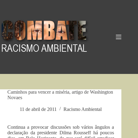
Pular
para
o
conteúdo
Caminhos para vencer a miséria, artigo de Washington
Novaes
11 de abril de 2011
Racismo Ambiental
Continua a provocar discussões sob vários ângulos a
declaração da presidente Dilma Rousseff há poucos