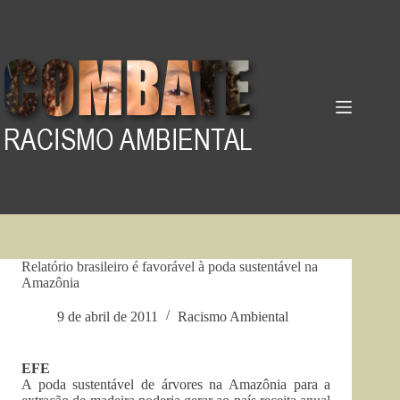
Pular
para
o
conteúdo
Relatório brasileiro é favorável à poda sustentável na
Amazônia
9 de abril de 2011
Racismo Ambiental
EFE
A poda sustentável de árvores na Amazônia para a