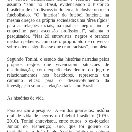
assunto ‘tabu’ no Brasil, evidenciando o histórico
brasileiro de não discussão do tema, inclusive no meio
futebolístico. “O ‘interior’ do futebol funciona na
mesma direção da própria sociedade: uma ‘área rígida’
para as relações raciais, na qual ser negro ainda é
empecilho para ascensão profissional”, salienta o
pesquisador. “Nas 20 entrevistas, negros e brancos
mediam palavras, como se o próprio ato de conversar
sobre o tema significasse que eram racistas”, completa.
Segundo Tonini, o estudo das histórias narradas pelos
próprios negros que vivenciaram situações de
discriminação, com experiências dentro do jogo e
relacionamentos nos bastidores, representa um
caminho eficaz para o desenvolvimento da
investigação sobre as relações raciais no Brasil.
As histórias de vida
Para realizar a pesquisa Além dos gramados: história
oral de vida de negros no futebol brasileiro (1970-
2010), Tonini entrevistou, entre outros, o ex-jogador
Junior, do Flamengo; Jairo, que foi goleiro do
Corinthians, e João Paulo Araújo, árbitro que atuou