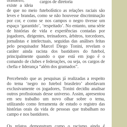
brasileiro,
existe a ideia
de que no meio futebolístico as relações raciais são
leves e brandas, como se não houvesse discriminação
por cor, e como se nos campos o negro tivesse um
espaço ‘garantido’, ‘respeitado’. No entanto, uma série
de histórias de vida e experiências contadas por
jogadores, dirigentes, treinadores, árbitros, torcedores,
jornalistas e intelectuais, seguidas das análises feitas
pelo pesquisador Marcel Diego Tonini, revelam o
caráter ainda racista dos bastidores do futebol,
principalmente quando o que está em jogo é o
comando de clubes e federações, ou seja, os cargos de
chefia e liderança “além dos gramados”.
Percebendo que as pesquisas já realizadas a respeito
do tema ‘negro no futebol brasileiro’ abordavam
exclusivamente os jogadores, Tonini decidiu analisar
outros profissionais desse universo. Assim, apresentou
em seu trabalho um novo olhar sobre o tema,
utilizando como ferramenta de estudo o registro das
histórias orais da vida de pessoas que trabalham no
campo e nos bastidores.
Os relatos demonstram como o racismo ainda é