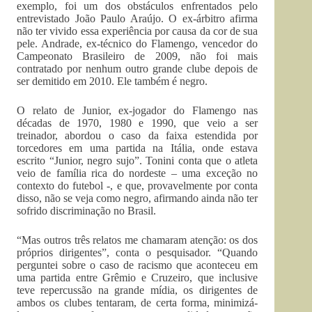
exemplo, foi um dos obstáculos enfrentados pelo
entrevistado João Paulo Araújo. O ex-árbitro afirma
não ter vivido essa experiência por causa da cor de sua
pele. Andrade, ex-técnico do Flamengo, vencedor do
Campeonato Brasileiro de 2009, não foi mais
contratado por nenhum outro grande clube depois de
ser demitido em 2010. Ele também é negro.
O relato de Junior, ex-jogador do Flamengo nas
décadas de 1970, 1980 e 1990, que veio a ser
treinador, abordou o caso da faixa estendida por
torcedores em uma partida na Itália, onde estava
escrito “Junior, negro sujo”. Tonini conta que o atleta
veio de família rica do nordeste – uma exceção no
contexto do futebol -, e que, provavelmente por conta
disso, não se veja como negro, afirmando ainda não ter
sofrido discriminação no Brasil.
“Mas outros três relatos me chamaram atenção: os dos
próprios dirigentes”, conta o pesquisador. “Quando
perguntei sobre o caso de racismo que aconteceu em
uma partida entre Grêmio e Cruzeiro, que inclusive
teve repercussão na grande mídia, os dirigentes de
ambos os clubes tentaram, de certa forma, minimizá-