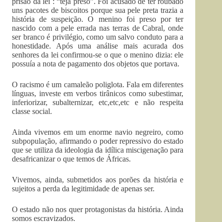
prisão da lei : “teja preso”. Foi acusado de ter roubado
uns pacotes de biscoitos porque sua pele preta trazia a
história de suspeição. O menino foi preso por ter
nascido com a pele errada nas terras de Cabral, onde
ser branco é privilégio, como um salvo conduto para a
honestidade. Após uma análise mais acurada dos
senhores da lei confirmou-se o que o menino dizia: ele
possuía a nota de pagamento dos objetos que portava.
O racismo é um camaleão poliglota. Fala em diferentes
línguas, investe em verbos tirânicos como subestimar,
inferiorizar, subalternizar, etc,etc,etc e não respeita
classe social.
Ainda vivemos em um enorme navio negreiro, como
subpopulação, afirmando o poder repressivo do estado
que se utiliza da ideologia da idílica miscigenação para
desafricanizar o que temos de Áfricas.
Vivemos, ainda, submetidos aos porões da história e
sujeitos a perda da legitimidade de apenas ser.
O estado não nos quer protagonistas da história. Ainda
somos escravizados.