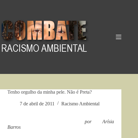
Pular
para
o
conteúdo
Tenho orgulho da minha pele. Não é Preta?
7 de abril de 2011
Racismo Ambiental
por Arísia
Barros