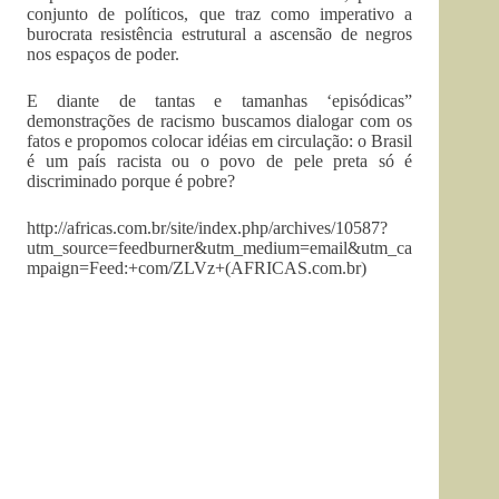
conjunto de políticos, que traz como imperativo a
burocrata resistência estrutural a ascensão de negros
nos espaços de poder.
E diante de tantas e tamanhas ‘episódicas”
demonstrações de racismo buscamos dialogar com os
fatos e propomos colocar idéias em circulação: o Brasil
é um país racista ou o povo de pele preta só é
discriminado porque é pobre?
http://africas.com.br/site/index.php/archives/10587?
utm_source=feedburner&utm_medium=email&utm_ca
mpaign=Feed:+com/ZLVz+(AFRICAS.com.br)