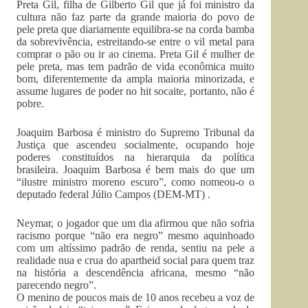
Preta Gil, filha de Gilberto Gil que já foi ministro da
cultura não faz parte da grande maioria do povo de
pele preta que diariamente equilibra-se na corda bamba
da sobrevivência, estreitando-se entre o vil metal para
comprar o pão ou ir ao cinema. Preta Gil é mulher de
pele preta, mas tem padrão de vida econômica muito
bom, diferentemente da ampla maioria minorizada, e
assume lugares de poder no hit socaite, portanto, não é
pobre.
Joaquim Barbosa é ministro do Supremo Tribunal da
Justiça que ascendeu socialmente, ocupando hoje
poderes constituídos na hierarquia da política
brasileira. Joaquim Barbosa é bem mais do que um
“ilustre ministro moreno escuro”, como nomeou-o o
deputado federal Júlio Campos (DEM-MT) .
Neymar, o jogador que um dia afirmou que não sofria
racismo porque “não era negro” mesmo aquinhoado
com um altíssimo padrão de renda, sentiu na pele a
realidade nua e crua do apartheid social para quem traz
na história a descendência africana, mesmo “não
parecendo negro”.
O menino de poucos mais de 10 anos recebeu a voz de