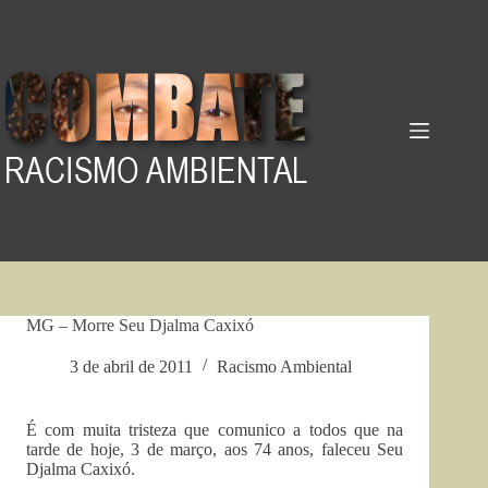
Pular
para
o
conteúdo
MG – Morre Seu Djalma Caxixó
3 de abril de 2011
Racismo Ambiental
É com muita tristeza que comunico a todos que na
tarde de hoje, 3 de março, aos 74 anos, faleceu Seu
Djalma Caxixó.