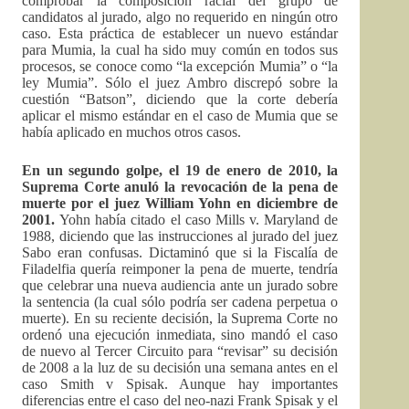
comprobar la composición racial del grupo de
candidatos al jurado, algo no requerido en ningún otro
caso. Esta práctica de establecer un nuevo estándar
para Mumia, la cual ha sido muy común en todos sus
procesos, se conoce como “la excepción Mumia” o “la
ley Mumia”. Sólo el juez Ambro discrepó sobre la
cuestión “Batson”, diciendo que la corte debería
aplicar el mismo estándar en el caso de Mumia que se
había aplicado en muchos otros casos.
En un segundo golpe, el 19 de enero de 2010, la
Suprema Corte anuló la revocación de la pena de
muerte por el juez William Yohn en diciembre de
2001.
Yohn había citado el caso Mills v. Maryland de
1988, diciendo que las instrucciones al jurado del juez
Sabo eran confusas. Dictaminó que si la Fiscalía de
Filadelfia quería reimponer la pena de muerte, tendría
que celebrar una nueva audiencia ante un jurado sobre
la sentencia (la cual sólo podría ser cadena perpetua o
muerte). En su reciente decisión, la Suprema Corte no
ordenó una ejecución inmediata, sino mandó el caso
de nuevo al Tercer Circuito para “revisar” su decisión
de 2008 a la luz de su decisión una semana antes en el
caso Smith v Spisak. Aunque hay importantes
diferencias entre el caso del neo-nazi Frank Spisak y el