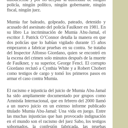
policía, ningún político, ningún gobernante, ningún
fiscal, ningún juez.
Mumia fue baleado, golpeado, pateado, detenido y
acusado del asesinato del policía Faulkner en 1981. En
su libro La incriminación de Mumia Abu-Jamal, el
escritor J. Patrick O’Connor detalla la manera en que
dos policías que lo habían vigilado durante 15 años
empezaron a fabricar pruebas en su contra. Se trataba
del Inspector Alfonso Giordano, quien se encontró en
la escena del crimen solo minutos después de la muerte
de Faulkner, y su superior, George Fencl. El corrupto
Giordano reclutó a Cynthia White y a Robert Chobert
como testigos de cargo y tomó los primeros pasos en
armar el caso contra Mumia.
El racismo e injusticia del juicio de Mumia Abu-Jamal
ha sido ampliamente documentado por grupos como
Amnistía Internacional, que en febrero del 2000 llamó
a un nuevo juicio en un extenso informe publicado
titulado Mumia Abu-Jamal: Una vida en juego. Entre
las muchas injusticias que han provocado indignación
en el mundo son el racismo del juez Sabo, los testigos
sobornados, la confesión fabricada, las pruebas