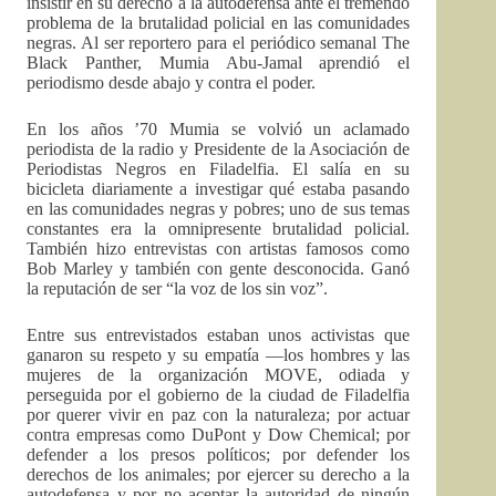
insistir en su derecho a la autodefensa ante el tremendo
problema de la brutalidad policial en las comunidades
negras. Al ser reportero para el periódico semanal The
Black Panther, Mumia Abu-Jamal aprendió el
periodismo desde abajo y contra el poder.
En los años ’70 Mumia se volvió un aclamado
periodista de la radio y Presidente de la Asociación de
Periodistas Negros en Filadelfia. El salía en su
bicicleta diariamente a investigar qué estaba pasando
en las comunidades negras y pobres; uno de sus temas
constantes era la omnipresente brutalidad policial.
También hizo entrevistas con artistas famosos como
Bob Marley y también con gente desconocida. Ganó
la reputación de ser “la voz de los sin voz”.
Entre sus entrevistados estaban unos activistas que
ganaron su respeto y su empatía ––los hombres y las
mujeres de la organización MOVE, odiada y
perseguida por el gobierno de la ciudad de Filadelfia
por querer vivir en paz con la naturaleza; por actuar
contra empresas como DuPont y Dow Chemical; por
defender a los presos políticos; por defender los
derechos de los animales; por ejercer su derecho a la
autodefensa y por no aceptar la autoridad de ningún