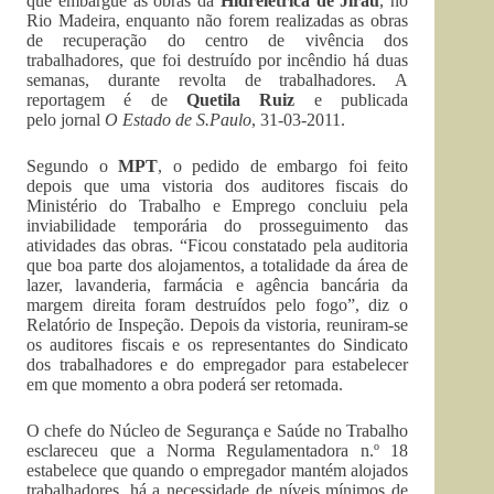
que embargue as obras da
Hidrelétrica de Jirau
, no
Rio Madeira, enquanto não forem realizadas as obras
de recuperação do centro de vivência dos
trabalhadores, que foi destruído por incêndio há duas
semanas, durante revolta de trabalhadores. A
reportagem é de
Quetila Ruiz
e publicada
pelo jornal
O Estado de S.Paulo
, 31-03-2011.
Segundo o
MPT
, o pedido de embargo foi feito
depois que uma vistoria dos auditores fiscais do
Ministério do Trabalho e Emprego concluiu pela
inviabilidade temporária do prosseguimento das
atividades das obras. “Ficou constatado pela auditoria
que boa parte dos alojamentos, a totalidade da área de
lazer, lavanderia, farmácia e agência bancária da
margem direita foram destruídos pelo fogo”, diz o
Relatório de Inspeção. Depois da vistoria, reuniram-se
os auditores fiscais e os representantes do Sindicato
dos trabalhadores e do empregador para estabelecer
em que momento a obra poderá ser retomada.
O chefe do Núcleo de Segurança e Saúde no Trabalho
esclareceu que a Norma Regulamentadora n.º 18
estabelece que quando o empregador mantém alojados
trabalhadores, há a necessidade de níveis mínimos de