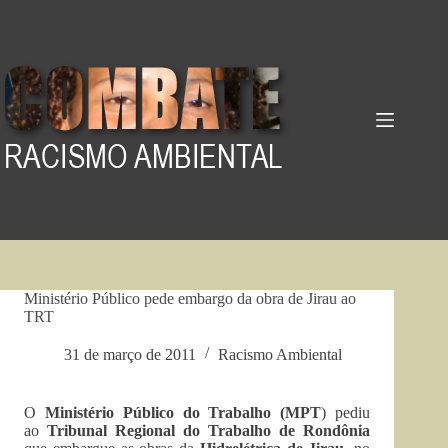
Pular
para
o
conteúdo
Ministério Público pede embargo da obra de Jirau ao
TRT
31 de março de 2011
Racismo Ambiental
O
Ministério Público do Trabalho (MPT
) pediu
ao
Tribunal Regional do Trabalho de Rondônia