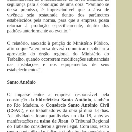
segurança para a condução de uma obra. “Partindo-se
dessa premissa, é imprescindível que a área de
vivência seja restaurada dentro dos parâmetros
estabelecidos pela norma, para que a empresa possa
retornar à produção especificamente, dentro dos
padrões anteriormente ao evento.”
O relatório, anexado à petição do Ministério Público,
afirma que “a empresa deverá comunicar e solicitar a
aprovação do órgão regional do Ministério do
Trabalho, quando ocorrerem modificações substanciais
nas instalações e nos equipamentos de seus
estabelecimentos”.
Santo Antônio
O impasse entre a empresa responsável pela
construção da
hidrelétrica Santo Antônio
, também
no Rio Madeira, o
Consórcio Santo Antônio Civil
(CSAC
), e os trabalhadores da obra já dura 13 dias.
As atividades foram paralisadas no dia 18, após as
manifestações na
usina de Jirau
. O Tribunal Regional
do Trabalho considerou a greve ilegal. Com isso, estão
sendo contabilizadas faltas ao trabalho dos operários e