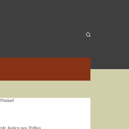
 Pindaré
ede Justiça nos Trilhos