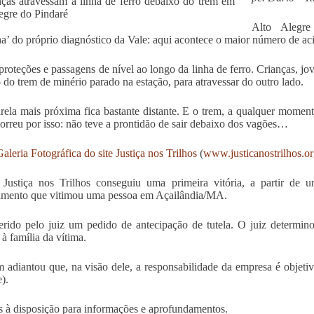
Alto Alegre
a’ do próprio diagnóstico da Vale: aqui acontece o maior número de ac
proteções e passagens de nível ao longo da linha de ferro. Crianças, jo
 do trem de minério parado na estação, para atravessar do outro lado.
rela mais próxima fica bastante distante. E o trem, a qualquer mome
orreu por isso: não teve a prontidão de sair debaixo dos vagões…
aleria Fotográfica do site Justiça nos Trilhos
(
www.justicanostrilhos.o
 Justiça nos Trilhos conseguiu uma primeira vitória, a partir de
amento que vitimou uma pessoa em Açailândia/MA.
erido pelo juiz um pedido de antecipação de tutela. O juiz determi
à família da vítima.
adiantou que, na visão dele, a responsabilidade da empresa é objetiv
).
 à disposição para informações e aprofundamentos.