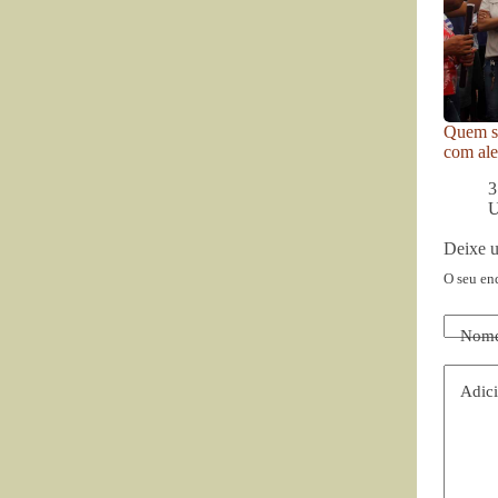
Quem se
com ale
3
U
Deixe 
O seu en
Nom
Adici