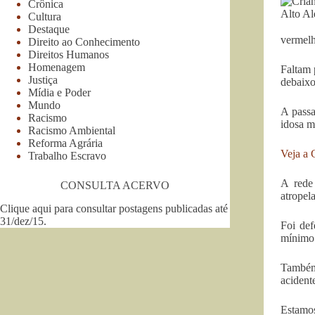
Crônica
Cultura
Destaque
vermelh
Direito ao Conhecimento
Direitos Humanos
Homenagem
Faltam 
Justiça
debaixo
Mídia e Poder
Mundo
A passa
Racismo
idosa m
Racismo Ambiental
Reforma Agrária
Veja a G
Trabalho Escravo
A rede
CONSULTA ACERVO
atropel
Clique aqui para consultar postagens publicadas até
31/dez/15
.
Foi def
mínimo 
Também 
acidente
Estamos