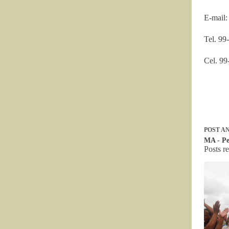
E-mail
Tel. 99
Cel. 99
POST
AN
MA - Pe
Posts r