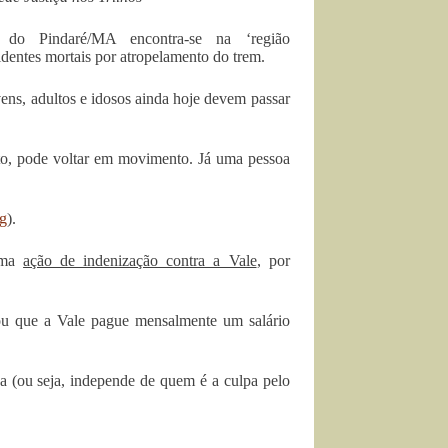
 do Pindaré/MA encontra-se na ‘região
identes mortais por atropelamento do trem.
vens, adultos e idosos ainda hoje devem passar
nto, pode voltar em movimento. Já uma pessoa
rg
).
 uma
ação de indenização contra a Vale
, por
nou que a Vale pague mensalmente um salário
a (ou seja, independe de quem é a culpa pelo