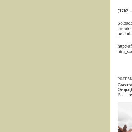
(1763 –
Soldado
crioulo
polêmic
http://
utm_s
POST
AN
Governa
Ocupaçõ
Posts r