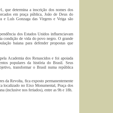
1, que determina a inscrição dos nomes dos
orcados em praça pública, João de Deus do
ra e Luís Gonzaga das Virgens e Veiga são
ependência dos Estados Unidos influenciavam
ária condição de vida do povo negro. O grande
pulação baiana para defender propostas que
ela Academia dos Renascidos e foi apoiada
ntos populares da história do Brasil. Seus
jetivo, transformar o Brasil numa república
eres da Revolta, fica exposto permanentemente
fica localizado no Eixo Monumental, Praça dos
na (inclusive nos feriados), entre as 9h e 18h.