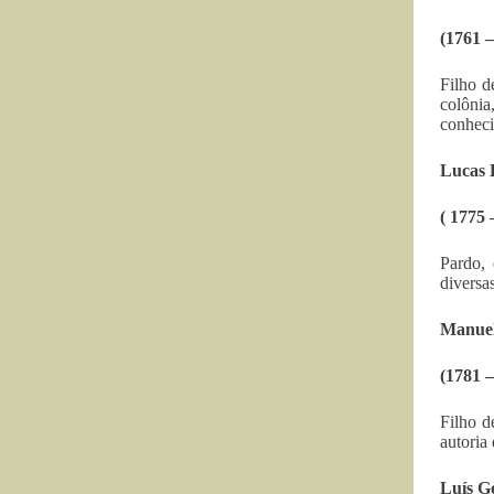
(1761 –
Filho d
colônia
conheci
Lucas 
( 1775 
Pardo, 
diversa
Manuel
(1781 –
Filho d
autoria
Luís G