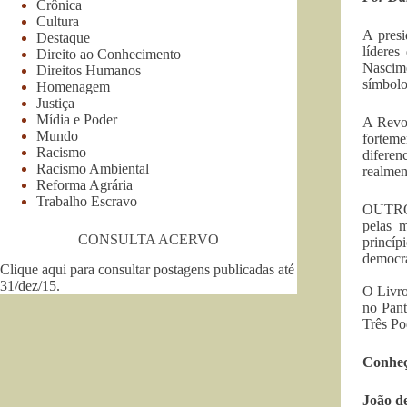
Crônica
Cultura
A presi
Destaque
lídere
Direito ao Conhecimento
Nascim
Direitos Humanos
símbolo
Homenagem
Justiça
Mídia e Poder
A Revol
Mundo
forteme
Racismo
difere
Racismo Ambiental
realmen
Reforma Agrária
Trabalho Escravo
OUTROS
pelas m
CONSULTA ACERVO
princíp
democrá
Clique aqui para consultar postagens publicadas até
31/dez/15
.
O Livro
no Pant
Três Po
Conheç
João d