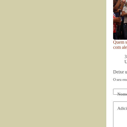
Quem se
com ale
3
U
Deixe 
O seu en
Nom
Adici