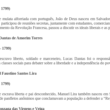
 1799)
e mulata alforriada com português, João de Deus nasceu em Salvador
, participou de reuniões secretas, juntamente com estudantes, comerciant
mento da Revolução Francesa, passou a discutir os ideais liberais e as p
Dantas de Amorim Torres
– 1799)
escravo liberto, soldado e marceneiro, Lucas Dantas foi o responsá
s classes sociais para debater sobre a liberdade e a independência do po
 Faustino Santos Lira
 1799)
e escrava liberta e pai desconhecido, Manuel Lira também nasceu em S
 de panfletos anônimos que conclamavam a população a defender a “Re
onzaga das Virgens e Veiga