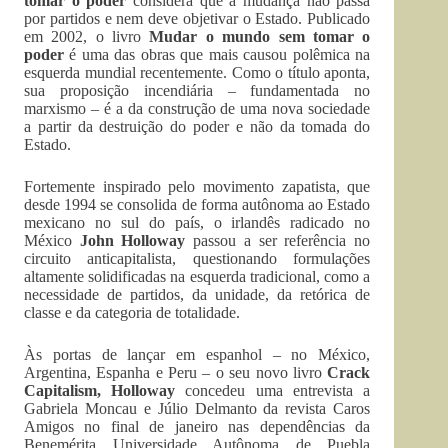
tomar o poder
considera que a mudança não passa
por partidos e nem deve objetivar o Estado. Publicado
em 2002, o livro
Mudar o mundo sem tomar o
poder
é uma das obras que mais causou polêmica na
esquerda mundial recentemente. Como o título aponta,
sua proposição incendiária – fundamentada no
marxismo – é a da construção de uma nova sociedade
a partir da destruição do poder e não da tomada do
Estado.
Fortemente inspirado pelo movimento zapatista, que
desde 1994 se consolida de forma autônoma ao Estado
mexicano no sul do país, o irlandês radicado no
México
John Holloway
passou a ser referência no
circuito anticapitalista, questionando formulações
altamente solidificadas na esquerda tradicional, como a
necessidade de partidos, da unidade, da retórica de
classe e da categoria de totalidade.
Às portas de lançar em espanhol – no México,
Argentina, Espanha e Peru – o seu novo livro
Crack
Capitalism, Holloway
concedeu uma entrevista a
Gabriela Moncau e Júlio Delmanto da revista Caros
Amigos no final de janeiro nas dependências da
Benemérita Universidade Autônoma de Puebla