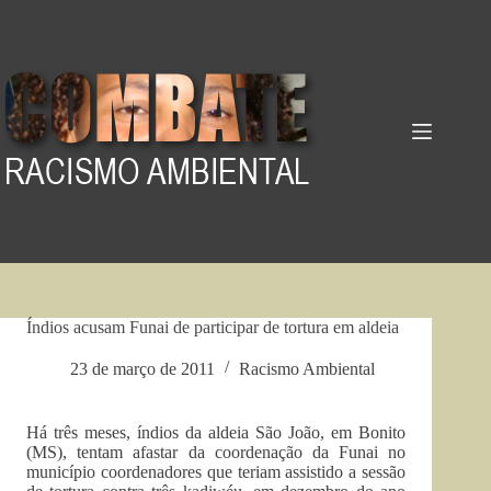
Pular
para
o
conteúdo
Índios acusam Funai de participar de tortura em aldeia
23 de março de 2011
Racismo Ambiental
Há três meses, índios da aldeia São João, em Bonito
(MS), tentam afastar da coordenação da Funai no
município coordenadores que teriam assistido a sessão