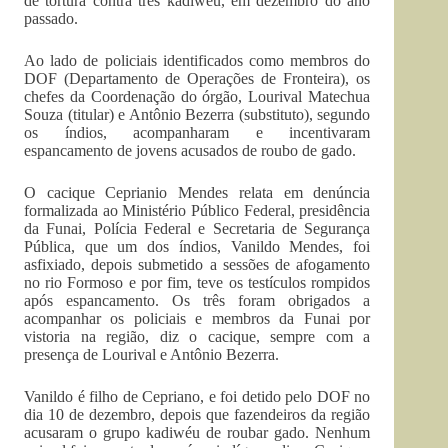
de tortura contra três kadiwéu, em dezembro do ano
passado.
Ao lado de policiais identificados como membros do
DOF (Departamento de Operações de Fronteira), os
chefes da Coordenação do órgão, Lourival Matechua
Souza (titular) e Antônio Bezerra (substituto), segundo
os índios, acompanharam e incentivaram
espancamento de jovens acusados de roubo de gado.
O cacique Ceprianio Mendes relata em denúncia
formalizada ao Ministério Público Federal, presidência
da Funai, Polícia Federal e Secretaria de Segurança
Pública, que um dos índios, Vanildo Mendes, foi
asfixiado, depois submetido a sessões de afogamento
no rio Formoso e por fim, teve os testículos rompidos
após espancamento. Os três foram obrigados a
acompanhar os policiais e membros da Funai por
vistoria na região, diz o cacique, sempre com a
presença de Lourival e Antônio Bezerra.
Vanildo é filho de Cepriano, e foi detido pelo DOF no
dia 10 de dezembro, depois que fazendeiros da região
acusaram o grupo kadiwéu de roubar gado. Nenhum