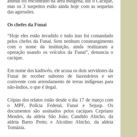
animal foi encontrado na área indígena, diz o Cacique,
mas os 3 suspeitos estão ainda hoje com as sequelas
das agressões.
Os chefes da Funai
“Hoje eles estão invadido e tudo isso foi comandado
pelos chefes da Funai. Sem nenhum constrangimento
com o nome da instituição, ainda realizaram a
operação usando os veículos da Funai”, denuncia o
cacique.
Em nome dos kadiwéu, ele acusa os dois servidores da
Funai de receber suborno de fazendeiros e ser
conivente com arrendamento de terras indígenas para
não-índios, o que é ilegal.
Cópias dos relatos estão desde o dia 17 de março com
o MPF, Polícia Federal, Funai e Sejusp. Os
documentos são assinados pelos caciques Cepriano
Mendes, da aldeia São João; Candido Abicho, da
aldeia Barro Preto; e Alcolino Abicho, da aldeia
Tomázia.