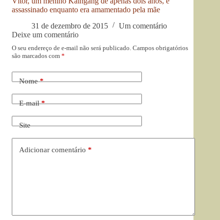
Vítor, um menino Kaingang de apenas dois anos, é
assassinado enquanto era amamentado pela mãe
31 de dezembro de 2015
Um comentário
Deixe um comentário
O seu endereço de e-mail não será publicado.
Campos obrigatórios
são marcados com
*
Nome
*
E-mail
*
Site
Adicionar comentário
*