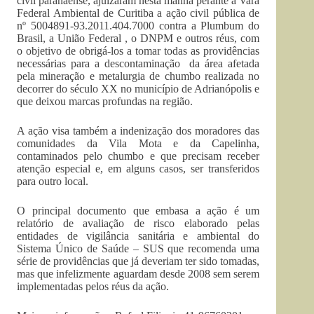
civil paranaense, ajuizaram nesta manhã perante a Vara
Federal Ambiental de Curitiba a ação civil pública de
nº 5004891-93.2011.404.7000 contra a Plumbum do
Brasil, a União Federal , o DNPM e outros réus, com
o objetivo de obrigá-los a tomar todas as providências
necessárias para a descontaminação da área afetada
pela mineração e metalurgia de chumbo realizada no
decorrer do século XX no município de Adrianópolis e
que deixou marcas profundas na região.
A ação visa também a indenização dos moradores das
comunidades da Vila Mota e da Capelinha,
contaminados pelo chumbo e que precisam receber
atenção especial e, em alguns casos, ser transferidos
para outro local.
O principal documento que embasa a ação é um
relatório de avaliação de risco elaborado pelas
entidades de vigilância sanitária e ambiental do
Sistema Único de Saúde – SUS que recomenda uma
série de providências que já deveriam ter sido tomadas,
mas que infelizmente aguardam desde 2008 sem serem
implementadas pelos réus da ação.