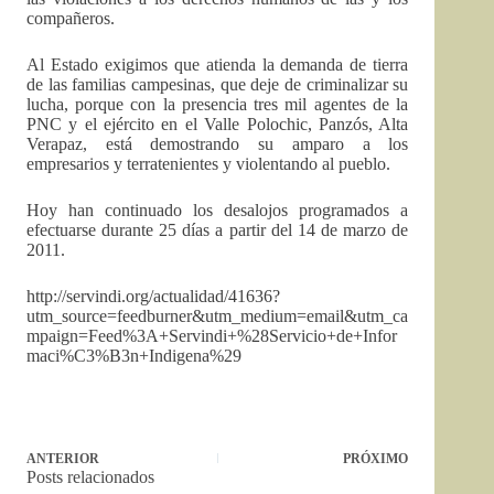
compañeros.
Al Estado exigimos que atienda la demanda de tierra
de las familias campesinas, que deje de criminalizar su
lucha, porque con la presencia tres mil agentes de la
PNC y el ejército en el Valle Polochic, Panzós, Alta
Verapaz, está demostrando su amparo a los
empresarios y terratenientes y violentando al pueblo.
Hoy han continuado los desalojos programados a
efectuarse durante 25 días a partir del 14 de marzo de
2011.
http://servindi.org/actualidad/41636?
utm_source=feedburner&utm_medium=email&utm_ca
mpaign=Feed%3A+Servindi+%28Servicio+de+Infor
maci%C3%B3n+Indigena%29
ANTERIOR
PRÓXIMO
Posts relacionados