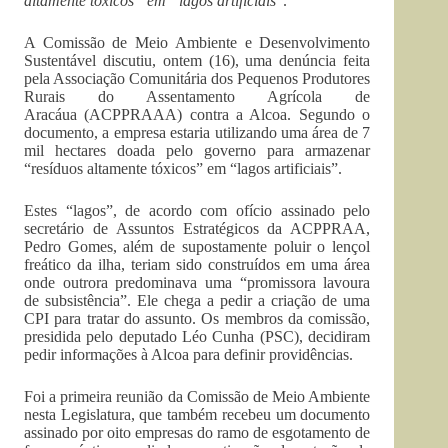
altamente tóxicos” em “lagos artificiais
”.
A Comissão de Meio Ambiente e Desenvolvimento
Sustentável discutiu, ontem (16), uma denúncia feita
pela Associação Comunitária dos Pequenos Produtores
Rurais do Assentamento Agrícola de
Aracáua (ACPPRAAA) contra a Alcoa. Segundo o
documento, a empresa estaria utilizando uma área de 7
mil hectares doada pelo governo para armazenar
“resíduos altamente tóxicos” em “lagos artificiais”.
Estes “lagos”, de acordo com ofício assinado pelo
secretário de Assuntos Estratégicos da ACPPRAA,
Pedro Gomes, além de supostamente poluir o lençol
freático da ilha, teriam sido construídos em uma área
onde outrora predominava uma “promissora lavoura
de subsistência”. Ele chega a pedir a criação de uma
CPI para tratar do assunto. Os membros da comissão,
presidida pelo deputado Léo Cunha (PSC), decidiram
pedir informações à Alcoa para definir providências.
Foi a primeira reunião da Comissão de Meio Ambiente
nesta Legislatura, que também recebeu um documento
assinado por oito empresas do ramo de esgotamento de