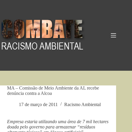
Pular
para
o
conteúdo
MA – Comissão de Meio Ambiente da AL recebe
denúncia contra a Alcoa
17 de março de 2011
Racismo Ambiental
Empresa estaria utilizando uma área de 7 mil hectares
doada pelo governo para armazenar “resíduos