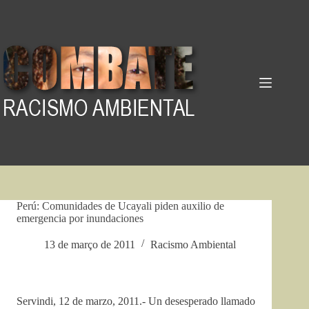
Pular
para
o
conteúdo
Perú: Comunidades de Ucayali piden auxilio de
emergencia por inundaciones
13 de março de 2011
Racismo Ambiental
Servindi, 12 de marzo, 2011.- Un desesperado llamado