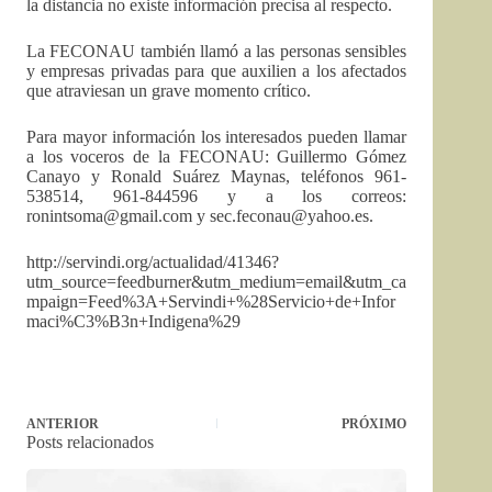
la distancia no existe información precisa al respecto.
La FECONAU también llamó a las personas sensibles
y empresas privadas para que auxilien a los afectados
que atraviesan un grave momento crítico.
Para mayor información los interesados pueden llamar
a los voceros de la FECONAU: Guillermo Gómez
Canayo y Ronald Suárez Maynas, teléfonos 961-
538514, 961-844596 y a los correos:
ronintsoma@gmail.com
y
sec.feconau@yahoo.es
.
http://servindi.org/actualidad/41346?
utm_source=feedburner&utm_medium=email&utm_ca
mpaign=Feed%3A+Servindi+%28Servicio+de+Infor
maci%C3%B3n+Indigena%29
ANTERIOR
PRÓXIMO
Posts relacionados