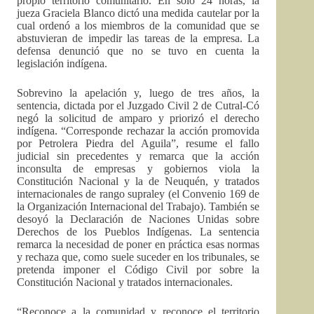
propio territorio comunitario. En sólo 24 horas, la
jueza Graciela Blanco dictó una medida cautelar por la
cual ordenó a los miembros de la comunidad que se
abstuvieran de impedir las tareas de la empresa. La
defensa denunció que no se tuvo en cuenta la
legislación indígena.
Sobrevino la apelación y, luego de tres años, la
sentencia, dictada por el Juzgado Civil 2 de Cutral-Có
negó la solicitud de amparo y priorizó el derecho
indígena. “Corresponde rechazar la acción promovida
por Petrolera Piedra del Aguila”, resume el fallo
judicial sin precedentes y remarca que la acción
inconsulta de empresas y gobiernos viola la
Constitución Nacional y la de Neuquén, y tratados
internacionales de rango supraley (el Convenio 169 de
la Organización Internacional del Trabajo). También se
desoyó la Declaración de Naciones Unidas sobre
Derechos de los Pueblos Indígenas. La sentencia
remarca la necesidad de poner en práctica esas normas
y rechaza que, como suele suceder en los tribunales, se
pretenda imponer el Código Civil por sobre la
Constitución Nacional y tratados internacionales.
“Reconoce a la comunidad y reconoce el territorio