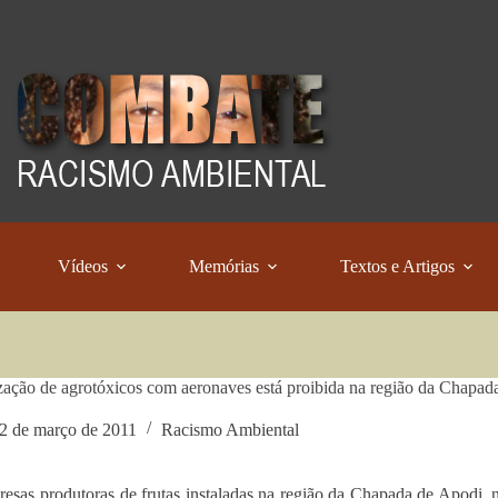
Vídeos
Memórias
Textos e Artigos
zação de agrotóxicos com aeronaves está proibida na região da Chapad
2 de março de 2011
Racismo Ambiental
esas produtoras de frutas instaladas na região da Chapada de Apodi, no