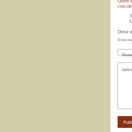
Quem se
com ale
3
U
Deixe 
O seu en
Nom
Adici
Pub