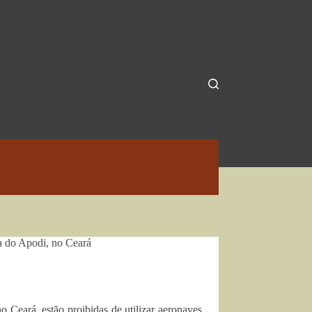
a do Apodi, no Ceará
 Ceará, estão proibidas de utilizar aeronaves