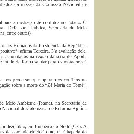
sultados da missão da Comissão Nacional de
l para a mediação de conflitos no Estado. O
ual, Defensoria Pública, Secretaria de Meio
s, entre outros).
Direitos Humanos da Presidência da República
positivo”, afirma Teixeira. Na avaliação dele,
mas acumulados na região da serra do Apodi.
evertido de forma salutar para os moradores”,
e nos processos que apuram os conflitos no
igação sobre a morte do “Zé Maria do Tomé”,
o de Meio Ambiente (Ibama), na Secretaria de
to Nacional de Colonização e Reforma Agrária
da em dezembro, em Limoeiro do Norte (CE). A
ores da comunidade do Tomé, na Chapada do