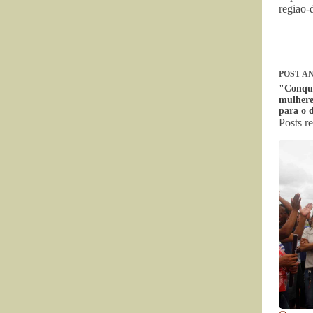
regiao-
POST
AN
"Conqui
mulhere
para o 
Posts r