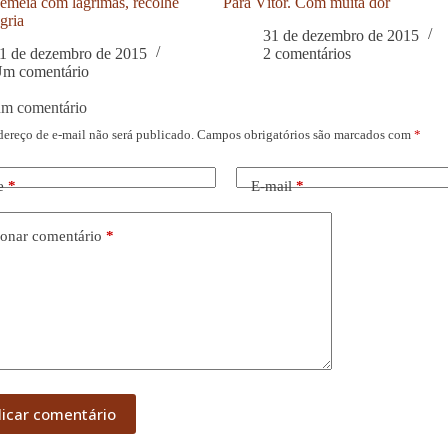
meia com lágrimas, recolhe
Para Vítor. Com muita dor
gria
31 de dezembro de 2015
1 de dezembro de 2015
2 comentários
m comentário
um comentário
dereço de e-mail não será publicado.
Campos obrigatórios são marcados com
*
e
*
E-mail
*
onar comentário
*
licar comentário