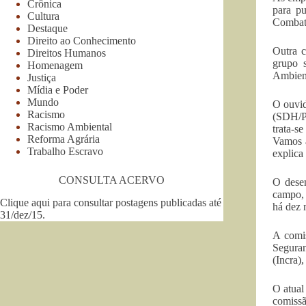
Crônica
para pu
Cultura
Combate
Destaque
Direito ao Conhecimento
Outra c
Direitos Humanos
grupo s
Homenagem
Ambient
Justiça
Mídia e Poder
Mundo
O ouvid
Racismo
(SDH/PR
Racismo Ambiental
trata-s
Reforma Agrária
Vamos a
Trabalho Escravo
explica 
CONSULTA ACERVO
O desem
campo, 
Clique aqui para consultar postagens publicadas até
há dez 
31/dez/15
.
A comis
Seguran
(Incra)
O atual
comiss