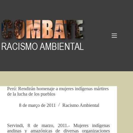
Pular
para
o
conteúdo
Perú: Rendirán homenaje a mujeres indígenas mártires
de la lucha de los pueblos
8 de março de 2011
Racismo Ambiental
Servindi, 8 de marzo, 2011.- Mujeres indígenas
andinas y amazónicas de diversas organizaciones