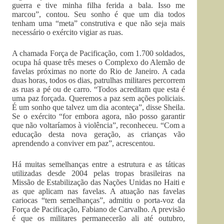
guerra e tive minha filha ferida a bala. Isso me
marcou”, contou. Seu sonho é que um dia todos
tenham uma “meta” construtiva e que não seja mais
necessário o exército vigiar as ruas.
A chamada Força de Pacificação, com 1.700 soldados,
ocupa há quase três meses o Complexo do Alemão de
favelas próximas no norte do Rio de Janeiro. A cada
duas horas, todos os dias, patrulhas militares percorrem
as ruas a pé ou de carro. “Todos acreditam que esta é
uma paz forçada. Queremos a paz sem ações policiais.
É um sonho que talvez um dia aconteça”, disse Sheila.
Se o exército “for embora agora, não posso garantir
que não voltaríamos à violência”, reconheceu. “Com a
educação desta nova geração, as crianças vão
aprendendo a conviver em paz”, acrescentou.
Há muitas semelhanças entre a estrutura e as táticas
utilizadas desde 2004 pelas tropas brasileiras na
Missão de Estabilização das Nações Unidas no Haiti e
as que aplicam nas favelas. A atuação nas favelas
cariocas “tem semelhanças”, admitiu o porta-voz da
Força de Pacificação, Fabiano de Carvalho. A previsão
é que os militares permanecerão ali até outubro,