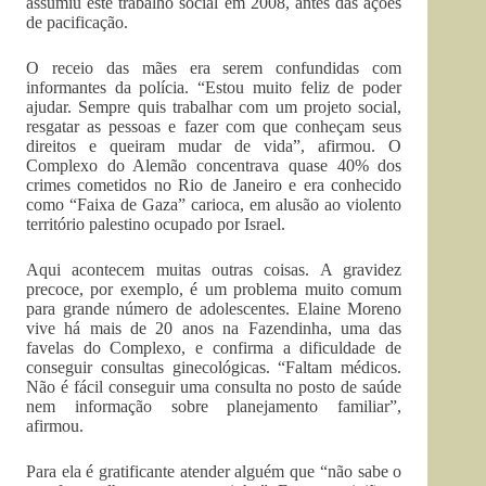
assumiu este trabalho social em 2008, antes das ações
de pacificação.
O receio das mães era serem confundidas com
informantes da polícia. “Estou muito feliz de poder
ajudar. Sempre quis trabalhar com um projeto social,
resgatar as pessoas e fazer com que conheçam seus
direitos e queiram mudar de vida”, afirmou. O
Complexo do Alemão concentrava quase 40% dos
crimes cometidos no Rio de Janeiro e era conhecido
como “Faixa de Gaza” carioca, em alusão ao violento
território palestino ocupado por Israel.
Aqui acontecem muitas outras coisas. A gravidez
precoce, por exemplo, é um problema muito comum
para grande número de adolescentes. Elaine Moreno
vive há mais de 20 anos na Fazendinha, uma das
favelas do Complexo, e confirma a dificuldade de
conseguir consultas ginecológicas. “Faltam médicos.
Não é fácil conseguir uma consulta no posto de saúde
nem informação sobre planejamento familiar”,
afirmou.
Para ela é gratificante atender alguém que “não sabe o