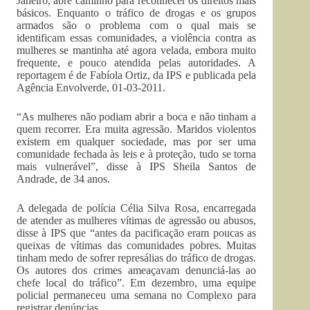
Janeiro, abre caminho para reconhecer os direitos mais
básicos. Enquanto o tráfico de drogas e os grupos
armados são o problema com o qual mais se
identificam essas comunidades, a violência contra as
mulheres se mantinha até agora velada, embora muito
frequente, e pouco atendida pelas autoridades. A
reportagem é de Fabíola Ortiz, da IPS e publicada pela
Agência Envolverde, 01-03-2011.
“As mulheres não podiam abrir a boca e não tinham a
quem recorrer. Era muita agressão. Maridos violentos
existem em qualquer sociedade, mas por ser uma
comunidade fechada às leis e à proteção, tudo se torna
mais vulnerável”, disse à IPS Sheila Santos de
Andrade, de 34 anos.
A delegada de polícia Célia Silva Rosa, encarregada
de atender as mulheres vítimas de agressão ou abusos,
disse à IPS que “antes da pacificação eram poucas as
queixas de vítimas das comunidades pobres. Muitas
tinham medo de sofrer represálias do tráfico de drogas.
Os autores dos crimes ameaçavam denunciá-las ao
chefe local do tráfico”. Em dezembro, uma equipe
policial permaneceu uma semana no Complexo para
registrar denúncias.