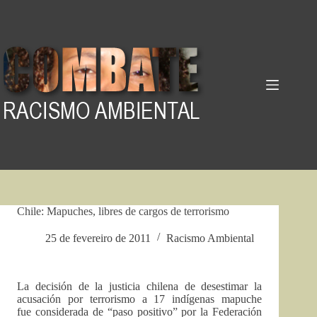
Pular
para
o
conteúdo
Chile: Mapuches, libres de cargos de terrorismo
25 de fevereiro de 2011
Racismo Ambiental
La decisión de la justicia chilena de desestimar la
acusación por terrorismo a 17 indígenas mapuche
fue considerada de “paso positivo” por la Federación