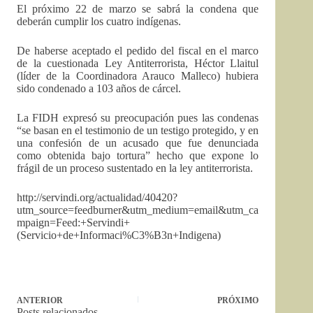
El próximo 22 de marzo se sabrá la condena que
deberán cumplir los cuatro indígenas.
De haberse aceptado el pedido del fiscal en el marco
de la cuestionada Ley Antiterrorista, Héctor Llaitul
(líder de la Coordinadora Arauco Malleco) hubiera
sido condenado a 103 años de cárcel.
La FIDH expresó su preocupación pues las condenas
“se basan en el testimonio de un testigo protegido, y en
una confesión de un acusado que fue denunciada
como obtenida bajo tortura” hecho que expone lo
frágil de un proceso sustentado en la ley antiterrorista.
http://servindi.org/actualidad/40420?
utm_source=feedburner&utm_medium=email&utm_ca
mpaign=Feed:+Servindi+
(Servicio+de+Informaci%C3%B3n+Indigena)
ANTERIOR
PRÓXIMO
Posts relacionados