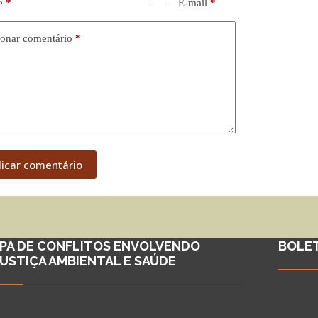
e
*
E-mail
*
onar comentário
*
licar comentário
PA DE CONFLITOS ENVOLVENDO
BOLE
JUSTIÇA AMBIENTAL E SAÚDE