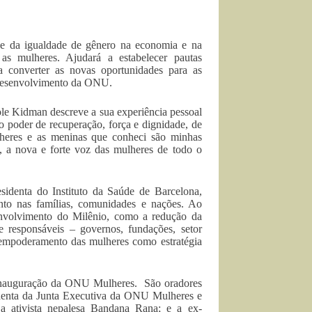
ce da igualdade de gênero na economia e na
as mulheres. Ajudará a estabelecer pautas
a converter as novas oportunidades para as
 desenvolvimento da ONU.
 Kidman descreve a sua experiência pessoal
 poder de recuperação, força e dignidade, de
lheres e as meninas que conheci são minhas
 a nova e forte voz das mulheres de todo o
sidenta do Instituto da Saúde de Barcelona,
nto nas famílias, comunidades e nações. Ao
envolvimento do Milênio, como a redução da
e responsáveis – governos, fundações, setor
no empoderamento das mulheres como estratégia
 inauguração da ONU Mulheres. São oradores
identa da Junta Executiva da ONU Mulheres e
a ativista nepalesa Bandana Rana; e a ex-