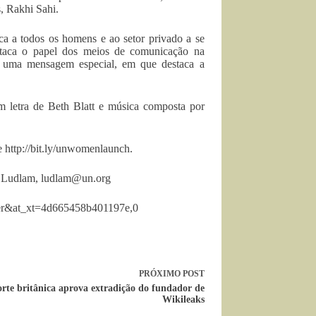
, Rakhi Sahi.
 a todos os homens e ao setor privado a se
taca o papel dos meios de comunicação na
u uma mensagem especial, em que destaca a
 letra de Beth Blatt e música composta por
 http://bit.ly/unwomenlaunch.
s Ludlam,
ludlam@un.org
tter&at_xt=4d665458b401197e,0
PRÓXIMO
POST
rte britânica aprova extradição do fundador de
Wikileaks