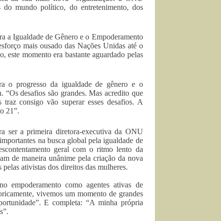
s do mundo político, do entretenimento, dos
ra a Igualdade de Gênero e o Empoderamento
 esforço mais ousado das Nações Unidas até o
o, este momento era bastante aguardado pelas
a o progresso da igualdade de gênero e o
 “Os desafios são grandes. Mas acredito que
traz consigo vão superar esses desafios. A
o 21”.
ra ser a primeira diretora-executiva da ONU
importantes na busca global pela igualdade de
scontentamento geral com o ritmo lento da
am de maneira unânime pela criação da nova
pelas ativistas dos direitos das mulheres.
eno empoderamento como agentes ativas de
istoricamente, vivemos um momento de grandes
portunidade”. E completa: “A minha própria
s”.