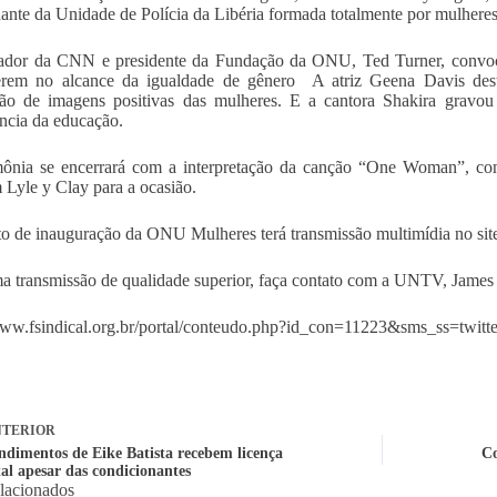
nte da Unidade de Polícia da Libéria formada totalmente por mulheres
ador da CNN e presidente da Fundação da ONU, Ted Turner, convoca
erem no alcance da igualdade de gênero A atriz Geena Davis des
ão de imagens positivas das mulheres. E a cantora Shakira gravo
ncia da educação.
ônia se encerrará com a interpretação da canção “One Woman”, com
Lyle y Clay para a ocasião.
o de inauguração da ONU Mulheres terá transmissão multimídia no site
a transmissão de qualidade superior, faça contato com a UNTV, Jame
www.fsindical.org.br/portal/conteudo.php?id_con=11223&sms_ss=twi
TERIOR
dimentos de Eike Batista recebem licença
Co
al apesar das condicionantes
elacionados