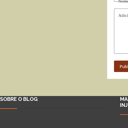
Nom
Adici
Pub
SOBRE O BLOG
MA
IN