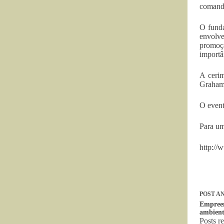
comanda
O fund
envolv
promoç
importâ
A cerim
Graham 
O event
Para um
http://
POST
AN
Empreen
ambient
Posts r