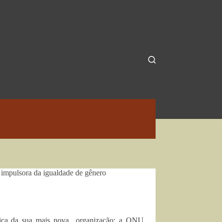
impulsora da igualdade de gênero
órica da sua mais nova organização: a ONU