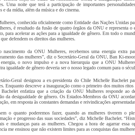
s. Uma noite que terá a participação de importantes personalidade
s e da mídia, além da música e do cinema.
heres, conhecida oficialmente como Entidade das Nações Unidas pa
heres, é resultado da fusão de quatro órgãos da ONU e representa o
, para acelerar as ações para a igualdade de gênero. Em todo o mund
 que defendem os direitos das mulheres.
 nascimento da ONU Mulheres, recebemos uma energia extra par
amento das mulheres”, diz o Secretário-Geral da ONU, Ban Ki-moon.
 energia, o novo impulso e a nova hierarquia que a ONU Mulheres 
ira igualdade de gênero deveria ser o nosso legado comum para o sécul
tário-Geral designou a ex-presidenta do Chile Michelle Bachelet pa
s. Enquanto descreve a inauguração como o primeiro dos muitos ritos 
, Bachelet enfatiza que a criação da ONU Mulheres responde ao de
ção da desigualdade de gênero. Os Estados-Membros da ONU acordar
ação, em resposta às constantes demandas e reivindicações apresentadas 
nem o quanto poderemos fazer, quando as mulheres tiverem o pl
rmação e progresso das suas sociedades”, diz Michelle Bachelet. “H
ais e mudanças para as mulheres. Chegou a hora de agarrar essa o
ncia me ensinou que não existem limites para as conquistas das mulhere