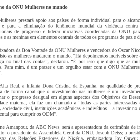
ho da ONU Mulheres no mundo
heres prestará apoio aos países de forma individual para o alcan
ca e para a eliminação do fenômeno mundial da violência contra 
cionais de progresso e liderar iniciativas coordenadas da ONU par
s e as meninas em elementos centrais de todos os programas de paz e
xadora da Boa Vontade da ONU Mulheres e vencedora do Oscar Nicole
visto as mulheres mudarem o mundo. “Há depoimentos incríveis sobre o
ça no final das contas”, declarou. “É por isso que digo que as mu
as. Para mim, é um prazer e um orgulho estar com a ONU Mulheres,
.
lta Real, a Infanta Dona Cristina da Espanha, na qualidade de pre
ta de forma cabal que o investimento nas mulheres é um investime
nar o progresso desigual em alguns aspectos dos Objetivos de Des
dade materna, ela faz um chamado a “todas as partes interessadas 
, sociedade civil, instituições acadêmicas e indivíduos – a investir 
ental para cumprir os ODM”.
iane Amanpour, da ABC News, será a apresentadora da cerimônia de
to: o presidente da Assembleia Geral da ONU, Joseph Deiss; a pres
istra das Relações Exteriores da Nigéria, embaixadora Joy Ogwu; 