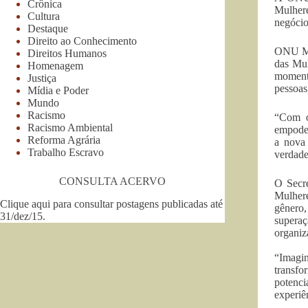
Crônica
Mulhere
Cultura
negócio
Destaque
Direito ao Conhecimento
ONU Mul
Direitos Humanos
das Mul
Homenagem
momento
Justiça
pessoas
Mídia e Poder
Mundo
Racismo
“Com o
Racismo Ambiental
empoder
Reforma Agrária
a nova
Trabalho Escravo
verdade
CONSULTA ACERVO
O Secre
Mulhere
Clique aqui para consultar postagens publicadas até
gênero
31/dez/15
.
supera
organiz
“Imagi
transfo
potenci
experiê