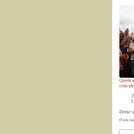
Quem se
com ale
3
U
Deixe 
O seu en