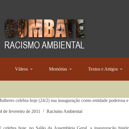
Vídeos
Memórias
Textos e Artigos
heres celebra hoje (24/2) sua inauguração como entidade poderosa e 
4 de fevereiro de 2011
Racismo Ambiental
celebra hoje, no Salão da Assembleia Geral, a inauguração hist