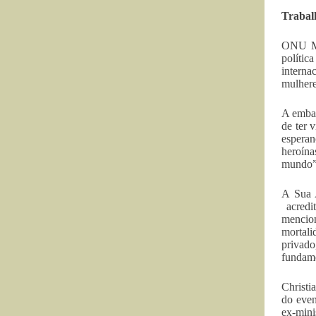
Trabal
ONU Mul
políti
interna
mulhere
A embai
de ter 
esperan
heroín
mundo”
A Sua A
acredi
mencio
mortali
privado
fundam
Christ
do even
ex-min