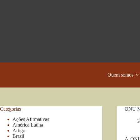
Pular
para
o
conteúdo
Quem somos
Categorias
ONU Mul
Ações Afirmativas
2
América Latina
Artigo
Brasil
A ONU 