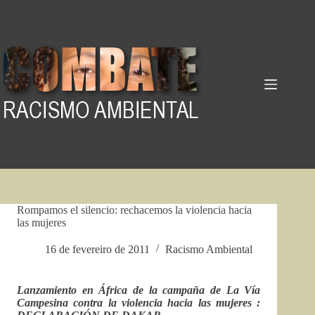
Pular
para
o
conteúdo
Rompamos el silencio: rechacemos la violencia hacia
las mujeres
16 de fevereiro de 2011
Racismo Ambiental
Lanzamiento en África de la campaña de La Vía
Campesina contra la violencia hacia las mujeres :