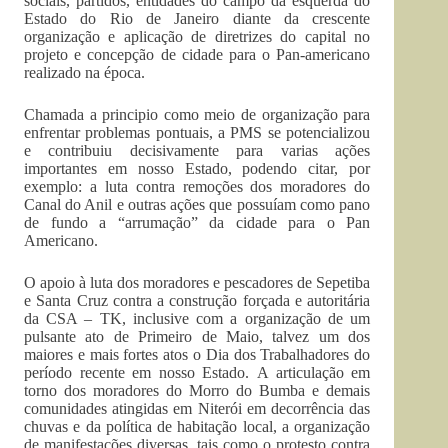
sociais, partidos, entidades do campo da esquerda do
Estado do Rio de Janeiro diante da crescente
organização e aplicação de diretrizes do capital no
projeto e concepção de cidade para o Pan-americano
realizado na época.
Chamada a principio como meio de organização para
enfrentar problemas pontuais, a PMS se potencializou
e contribuiu decisivamente para varias ações
importantes em nosso Estado, podendo citar, por
exemplo: a luta contra remoções dos moradores do
Canal do Anil e outras ações que possuíam como pano
de fundo a “arrumação” da cidade para o Pan
Americano.
O apoio à luta dos moradores e pescadores de Sepetiba
e Santa Cruz contra a construção forçada e autoritária
da CSA – TK, inclusive com a organização de um
pulsante ato de Primeiro de Maio, talvez um dos
maiores e mais fortes atos o Dia dos Trabalhadores do
período recente em nosso Estado. A articulação em
torno dos moradores do Morro do Bumba e demais
comunidades atingidas em Niterói em decorrência das
chuvas e da política de habitação local, a organização
de manifestações diversas, tais como o protesto contra