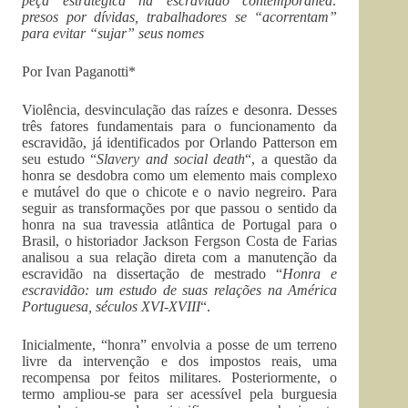
peça estratégica na escravidão contemporânea:
presos por dívidas, trabalhadores se “acorrentam”
para evitar “sujar” seus nomes
Por Ivan Paganotti*
Violência, desvinculação das raízes e desonra. Desses
três fatores fundamentais para o funcionamento da
escravidão, já identificados por Orlando Patterson em
seu estudo “
Slavery and social death
“, a questão da
honra se desdobra como um elemento mais complexo
e mutável do que o chicote e o navio negreiro. Para
seguir as transformações por que passou o sentido da
honra na sua travessia atlântica de Portugal para o
Brasil, o historiador Jackson Fergson Costa de Farias
analisou a sua relação direta com a manutenção da
escravidão na dissertação de mestrado “
Honra e
escravidão: um estudo de suas relações na América
Portuguesa, séculos XVI-XVIII
“.
Inicialmente, “honra” envolvia a posse de um terreno
livre da intervenção e dos impostos reais, uma
recompensa por feitos militares. Posteriormente, o
termo ampliou-se para ser acessível pela burguesia