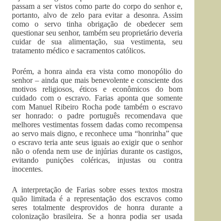
passam a ser vistos como parte do corpo do senhor e,
portanto, alvo de zelo para evitar a desonra. Assim
como o servo tinha obrigação de obedecer sem
questionar seu senhor, também seu proprietário deveria
cuidar de sua alimentação, sua vestimenta, seu
tratamento médico e sacramentos católicos.
Porém, a honra ainda era vista como monopólio do
senhor – ainda que mais benevolente e consciente dos
motivos religiosos, éticos e econômicos do bom
cuidado com o escravo. Farias aponta que somente
com Manuel Ribeiro Rocha pode também o escravo
ser honrado: o padre português recomendava que
melhores vestimentas fossem dadas como recompensa
ao servo mais digno, e reconhece uma “honrinha” que
o escravo teria ante seus iguais ao exigir que o senhor
não o ofenda nem use de injúrias durante os castigos,
evitando punições coléricas, injustas ou contra
inocentes.
A interpretação de Farias sobre esses textos mostra
quão limitada é a representação dos escravos como
seres totalmente desprovidos de honra durante a
colonização brasileira. Se a honra podia ser usada