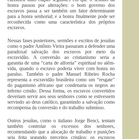
honra passou por alterações: o bom governo dos
escravos passa a ser também um fator determinante
para a honra senhorial; e a honra finalmente pode ser
reconhecida como uma característica dos próprios
escravos.
Nessas fases posteriores, sermões e escritos de jesuítas
como o padre Antônio Vieira passaram a defender uma
paradoxal salvação dos escravos por meio da
escravidão. A conversão ao cristianismo seria a
garantia de uma “carta de alforria” espiritual no além-
vida, quando o escravo poderia viver com honra no
paraíso. Também o padre Manuel Ribeiro Rocha
representa a escravidão brasileira como um “resgate”
do paganismo africano que condenaria os negros ao
inferno cristão. Dessa forma, os escravos convertidos
deveriam servir aos seus senhores como se estivessem
servindo ao deus católico, garantindo a salvação como
recompensa da conversão e do trabalho submisso.
Outros jesuítas, como o italiano Jorge Benci, tentam
também controlar os excessos dos senhores,
recomendando que a alocação de trabalho e punições
seja feita segundo preceitos cristãos: os escravos