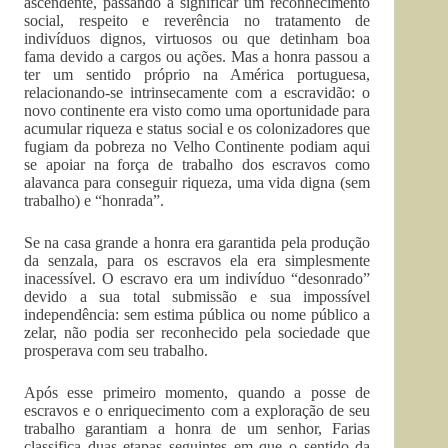
ascendente, passando a significar um reconhecimento
social, respeito e reverência no tratamento de
indivíduos dignos, virtuosos ou que detinham boa
fama devido a cargos ou ações. Mas a honra passou a
ter um sentido próprio na América portuguesa,
relacionando-se intrinsecamente com a escravidão: o
novo continente era visto como uma oportunidade para
acumular riqueza e status social e os colonizadores que
fugiam da pobreza no Velho Continente podiam aqui
se apoiar na força de trabalho dos escravos como
alavanca para conseguir riqueza, uma vida digna (sem
trabalho) e “honrada”.
Se na casa grande a honra era garantida pela produção
da senzala, para os escravos ela era simplesmente
inacessível. O escravo era um indivíduo “desonrado”
devido a sua total submissão e sua impossível
independência: sem estima pública ou nome público a
zelar, não podia ser reconhecido pela sociedade que
prosperava com seu trabalho.
Após esse primeiro momento, quando a posse de
escravos e o enriquecimento com a exploração de seu
trabalho garantiam a honra de um senhor, Farias
classifica duas etapas seguintes em que o sentido da