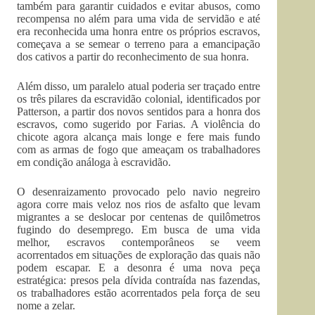
também para garantir cuidados e evitar abusos, como
recompensa no além para uma vida de servidão e até
era reconhecida uma honra entre os próprios escravos,
começava a se semear o terreno para a emancipação
dos cativos a partir do reconhecimento de sua honra.
Além disso, um paralelo atual poderia ser traçado entre
os três pilares da escravidão colonial, identificados por
Patterson, a partir dos novos sentidos para a honra dos
escravos, como sugerido por Farias. A violência do
chicote agora alcança mais longe e fere mais fundo
com as armas de fogo que ameaçam os trabalhadores
em condição análoga à escravidão.
O desenraizamento provocado pelo navio negreiro
agora corre mais veloz nos rios de asfalto que levam
migrantes a se deslocar por centenas de quilômetros
fugindo do desemprego. Em busca de uma vida
melhor, escravos contemporâneos se veem
acorrentados em situações de exploração das quais não
podem escapar. E a desonra é uma nova peça
estratégica: presos pela dívida contraída nas fazendas,
os trabalhadores estão acorrentados pela força de seu
nome a zelar.