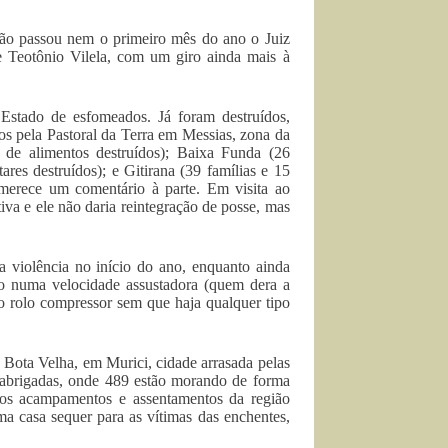
ão passou nem o primeiro mês do ano o Juiz
 Teotônio Vilela, com um giro ainda mais à
 Estado de esfomeados. Já foram destruídos,
s pela Pastoral da Terra em Messias, zona da
de alimentos destruídos); Baixa Funda (26
ares destruídos); e Gitirana (39 famílias e 15
 merece um comentário à parte. Em visita ao
iva e ele não daria reintegração de posse, mas
a violência no início do ano, enquanto ainda
do numa velocidade assustadora (quem dera a
o rolo compressor sem que haja qualquer tipo
 Bota Velha, em Murici, cidade arrasada pelas
sabrigadas, onde 489 estão morando de forma
 os acampamentos e assentamentos da região
a casa sequer para as vítimas das enchentes,