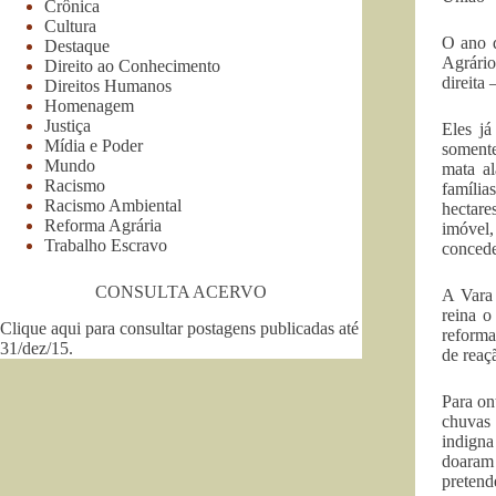
Crônica
Cultura
O ano d
Destaque
Agrári
Direito ao Conhecimento
direita
Direitos Humanos
Homenagem
Justiça
Eles já
Mídia e Poder
somente
Mundo
mata a
Racismo
família
Racismo Ambiental
hectare
Reforma Agrária
imóvel,
Trabalho Escravo
conced
CONSULTA ACERVO
A Vara 
reina o
Clique aqui para consultar postagens publicadas até
reforma
31/dez/15
.
de reaç
Para on
chuvas 
indigna
doaram 
pretend