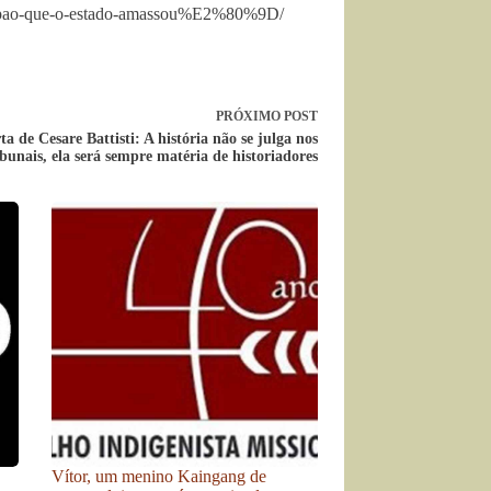
pao-que-o-estado-amassou%E2%80%9D/
PRÓXIMO
POST
a de Cesare Battisti: A história não se julga nos
ibunais, ela será sempre matéria de historiadores
Vítor, um menino Kaingang de