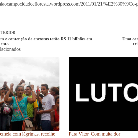
uniaocampocidadeefloresta
.
wordpress.com/2011/01/21/%E2%80%9Co-
TERIOR
m e contenção de encostas terão R$ 11 bilhões em
Uma cart
mento
tr
elacionados
meia com lágrimas, recolhe
Para Vítor. Com muita dor