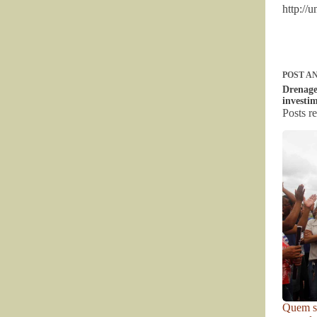
http://
POST
AN
Drenage
investi
Posts r
Quem se