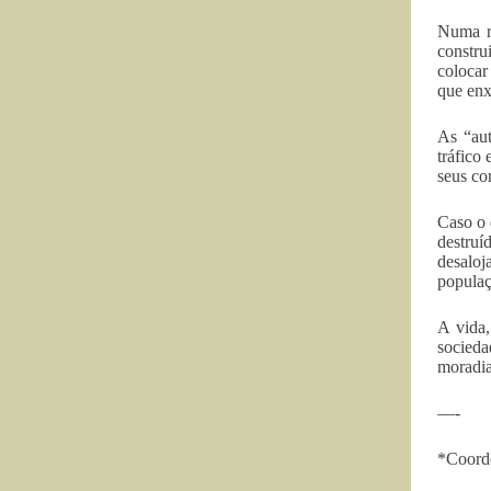
Numa r
constru
colocar
que enx
As “aut
tráfico
seus co
Caso o 
destruí
desaloj
populaç
A vida,
socieda
moradia
—-
*Coorde