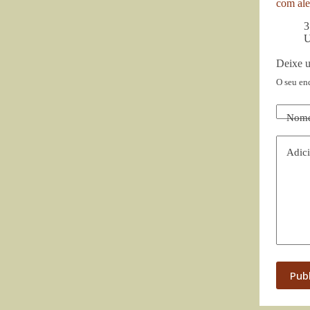
com ale
3
U
Deixe 
O seu en
Nom
Adici
Pub