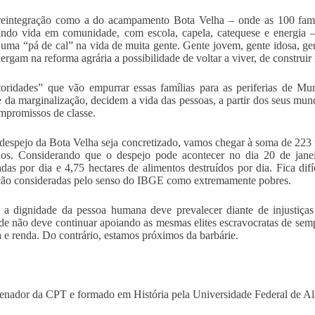
eintegração como a do acampamento Bota Velha – onde as 100 famíl
indo vida em comunidade, com escola, capela, catequese e energia 
 uma “pá de cal” na vida de muita gente. Gente jovem, gente idosa, gent
ergam na reforma agrária a possibilidade de voltar a viver, de construir 
oridades” que vão empurrar essas famílias para as periferias de Mu
 e da marginalização, decidem a vida das pessoas, a partir dos seus mun
mpromissos de classe.
despejo da Bota Velha seja concretizado, vamos chegar à soma de 223 f
dos. Considerando que o despejo pode acontecer no dia 20 de jane
adas por dia e 4,75 hectares de alimentos destruídos por dia. Fica di
ão consideradas pelo senso do IBGE como extremamente pobres.
 a dignidade da pessoa humana deve prevalecer diante de injustiças
de não deve continuar apoiando as mesmas elites escravocratas de sempre
 e renda. Do contrário, estamos próximos da barbárie.
nador da CPT e formado em História pela Universidade Federal de 