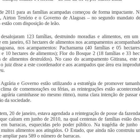
e 2011 para as famílias acampadas começou de forma impactante. N
o, Airton Tenório e o Governo de Alagoas – no segundo mandato de
 – estão com disposição de leão.
 desalojaram 123 famílias, destruindo moradias e alimentos, em um
 em janeiro, 63 hectares de alimentos nos acampamentos acompanhado
lagoana, nos acampamentos: Pachamama (40 famílias e 05 hectares 
s e 10 hectares de alimentos); Flor do Bosque 2 (18 famílias e 33 hect
s de alimentos destruídos). No caso do acampamento Gitirana, este
 o juiz disse a este coordenador e aos acampados que área era improdut
eu.
Agrária e Governo estão utilizando a estratégia de promover tamanh
 clima de comemorações ou férias, as reintegrações estão acontecen
 agrária caminhasse no mesmo ritmo), numa clara intenção de passar 
ão da sociedade.
tem, 20 de janeiro, estava agendada a reintegração de posse da fazenda
que caíram em junho de 2010, na qual centenas de famílias estão de
 em barracas, esquecidas pelo poder público. Na tragédia de junho
muitos alimentos aos atingidos. O Estado, que ainda não construiu um
e ampliar para 589 o número de barracas.