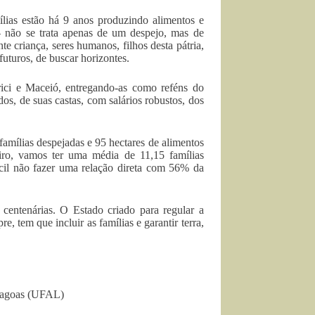
ias estão há 9 anos produzindo alimentos e
– não se trata apenas de um despejo, mas de
e criança, seres humanos, filhos desta pátria,
futuros, de buscar horizontes.
rici e Maceió, entregando-as como reféns do
dos, de suas castas, com salários robustos, dos
amílias despejadas e 95 hectares de alimentos
iro, vamos ter uma média de 11,15 famílias
fícil não fazer uma relação direta com 56% da
 centenárias. O Estado criado para regular a
, tem que incluir as famílias e garantir terra,
Alagoas (UFAL)