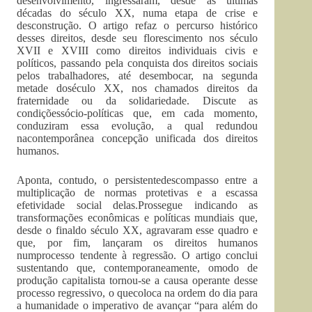
desenvolvimento, ingressaram, desde as últimas
décadas do século XX, numa etapa de crise e
desconstrução. O artigo refaz o percurso histórico
desses direitos, desde seu florescimento nos século
XVII e XVIII como direitos individuais civis e
políticos, passando pela conquista dos direitos sociais
pelos trabalhadores, até desembocar, na segunda
metade doséculo XX, nos chamados direitos da
fraternidade ou da solidariedade. Discute as
condiçõessócio-políticas que, em cada momento,
conduziram essa evolução, a qual redundou
nacontemporânea concepção unificada dos direitos
humanos.
Aponta, contudo, o persistentedescompasso entre a
multiplicação de normas protetivas e a escassa
efetividade social delas.Prossegue indicando as
transformações econômicas e políticas mundiais que,
desde o finaldo século XX, agravaram esse quadro e
que, por fim, lançaram os direitos humanos
numprocesso tendente à regressão. O artigo conclui
sustentando que, contemporaneamente, omodo de
produção capitalista tornou-se a causa operante desse
processo regressivo, o quecoloca na ordem do dia para
a humanidade o imperativo de avançar “para além do