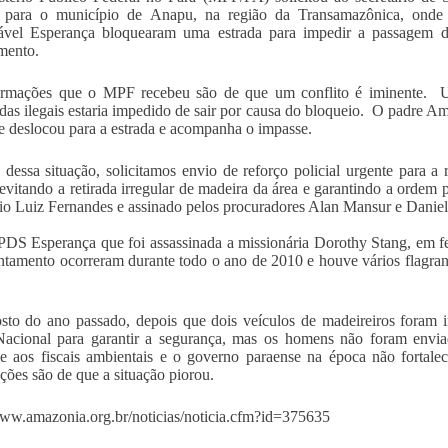
al para o município de Anapu, na região da Transamazônica, onde
ável Esperança bloquearam uma estrada para impedir a passagem de
mento.
ormações que o MPF recebeu são de que um conflito é iminente. Um
das ilegais estaria impedido de sair por causa do bloqueio. O padre 
se deslocou para a estrada e acompanha o impasse.
 dessa situação, solicitamos envio de reforço policial urgente para a
, evitando a retirada irregular de madeira da área e garantindo a ordem
rio Luiz Fernandes e assinado pelos procuradores Alan Mansur e Daniel
PDS Esperança que foi assassinada a missionária Dorothy Stang, em f
ntamento ocorreram durante todo o ano de 2010 e houve vários flagran
to do ano passado, depois que dois veículos de madeireiros foram 
acional para garantir a segurança, mas os homens não foram envia
ve aos fiscais ambientais e o governo paraense na época não fortale
ções são de que a situação piorou.
www.amazonia.org.br/noticias/noticia.cfm?id=375635