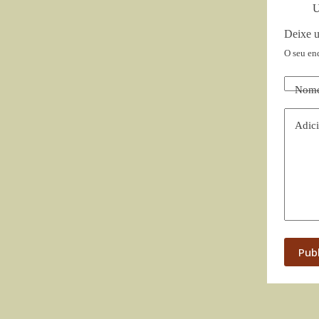
U
Deixe 
O seu en
Nom
Adici
Pub