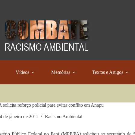
Vídeos
Memórias
Textos e Artigos
solicita reforço policial para evitar conflito em Anapu
4 de janeiro de 2011
Racismo Ambiental
tério Público Federal no Pará (MPF/PA) solicitou ao secretário de 