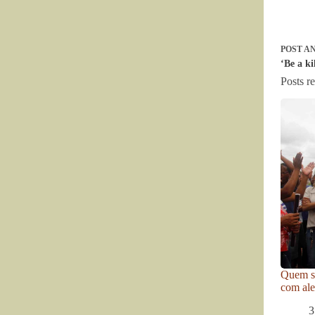
POST
AN
‘Be a ki
Posts r
Quem se
com ale
3