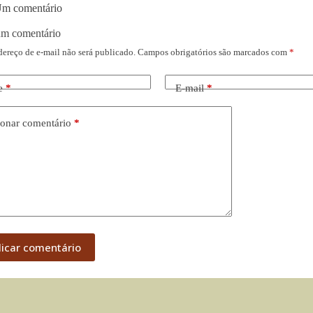
m comentário
um comentário
dereço de e-mail não será publicado.
Campos obrigatórios são marcados com
*
e
*
E-mail
*
onar comentário
*
licar comentário