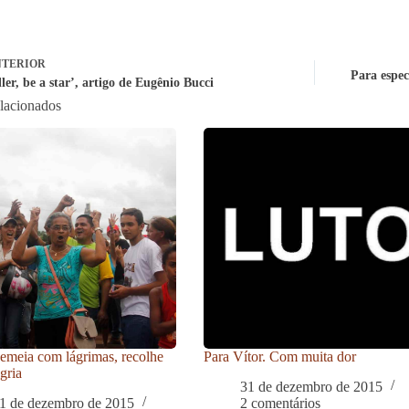
TERIOR
Para espec
ller, be a star’, artigo de Eugênio Bucci
elacionados
meia com lágrimas, recolhe
Para Vítor. Com muita dor
gria
31 de dezembro de 2015
1 de dezembro de 2015
2 comentários