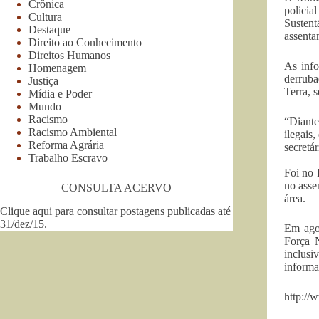
Crônica
polici
Cultura
Sustent
Destaque
assenta
Direito ao Conhecimento
Direitos Humanos
As inf
Homenagem
derruba
Justiça
Terra, 
Mídia e Poder
Mundo
Racismo
“Diante
Racismo Ambiental
ilegais
Reforma Agrária
secretá
Trabalho Escravo
Foi no 
no asse
CONSULTA ACERVO
área.
Clique aqui para consultar postagens publicadas até
31/dez/15
.
Em agos
Força N
inclusi
informa
http://