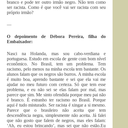
branco e pode ter outro irmão negro. Não tem como
ser racista. Como é que você vai ser racista com seu
próprio irmão?
—
O depoimento de Débora Pereira, filha do
Embaixador:
Nasci na Holanda, mas sou cabo-verdiana e
portuguesa. Estudo em escola de gente com bom nível
econômico. No Brasil, tem um problema. Tem
racismo, pelo menos na minha escola tem bastante. Os
alunos falam que os negros são burros. A minha escola
é muito boa, aprendo bastante e sei que ela vai me
ajudar no meu futuro com certeza. Só que tem esse
problema, e eu não sei se elas falam por mal, mas
parece que sim. Me sinto ofendida porque meu pai não
é branco. É estranho ter racismo no Brasil. Porque
aqui é tudo misturado. Ser racista é xingar a si mesmo.
Parece que o brasileiro não aceita que tem
descendência negra, simplesmente não aceita. Já falei
que não gosto que falem de negros, mas eles falam:
‘Ah, eu estou brincando’, mas sei que não estão.Eu