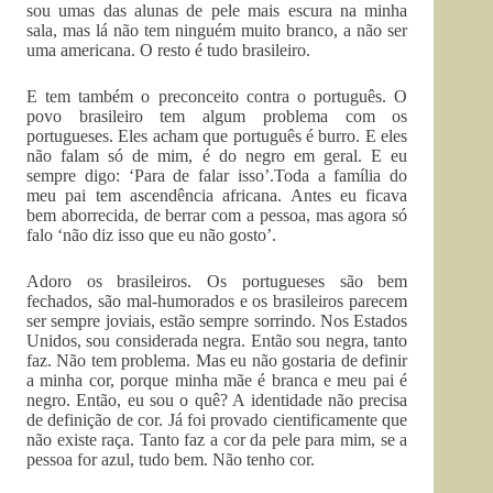
sou umas das alunas de pele mais escura na minha
sala, mas lá não tem ninguém muito branco, a não ser
uma americana. O resto é tudo brasileiro.
E tem também o preconceito contra o português. O
povo brasileiro tem algum problema com os
portugueses. Eles acham que português é burro. E eles
não falam só de mim, é do negro em geral. E eu
sempre digo: ‘Para de falar isso’.Toda a família do
meu pai tem ascendência africana. Antes eu ficava
bem aborrecida, de berrar com a pessoa, mas agora só
falo ‘não diz isso que eu não gosto’.
Adoro os brasileiros. Os portugueses são bem
fechados, são mal-humorados e os brasileiros parecem
ser sempre joviais, estão sempre sorrindo. Nos Estados
Unidos, sou considerada negra. Então sou negra, tanto
faz. Não tem problema. Mas eu não gostaria de definir
a minha cor, porque minha mãe é branca e meu pai é
negro. Então, eu sou o quê? A identidade não precisa
de definição de cor. Já foi provado cientificamente que
não existe raça. Tanto faz a cor da pele para mim, se a
pessoa for azul, tudo bem. Não tenho cor.