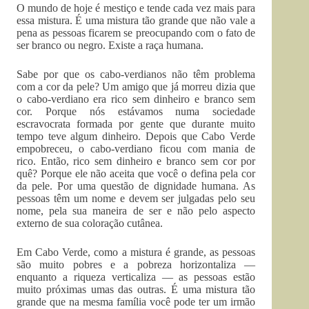
O mundo de hoje é mestiço e tende cada vez mais para
essa mistura. É uma mistura tão grande que não vale a
pena as pessoas ficarem se preocupando com o fato de
ser branco ou negro. Existe a raça humana.
Sabe por que os cabo-verdianos não têm problema
com a cor da pele? Um amigo que já morreu dizia que
o cabo-verdiano era rico sem dinheiro e branco sem
cor. Porque nós estávamos numa sociedade
escravocrata formada por gente que durante muito
tempo teve algum dinheiro. Depois que Cabo Verde
empobreceu, o cabo-verdiano ficou com mania de
rico. Então, rico sem dinheiro e branco sem cor por
quê? Porque ele não aceita que você o defina pela cor
da pele. Por uma questão de dignidade humana. As
pessoas têm um nome e devem ser julgadas pelo seu
nome, pela sua maneira de ser e não pelo aspecto
externo de sua coloração cutânea.
Em Cabo Verde, como a mistura é grande, as pessoas
são muito pobres e a pobreza horizontaliza —
enquanto a riqueza verticaliza — as pessoas estão
muito próximas umas das outras. É uma mistura tão
grande que na mesma família você pode ter um irmão