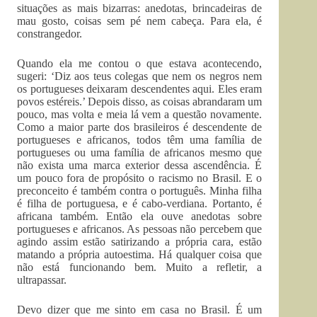
situações as mais bizarras: anedotas, brincadeiras de
mau gosto, coisas sem pé nem cabeça. Para ela, é
constrangedor.
Quando ela me contou o que estava acontecendo,
sugeri: ‘Diz aos teus colegas que nem os negros nem
os portugueses deixaram descendentes aqui. Eles eram
povos estéreis.’ Depois disso, as coisas abrandaram um
pouco, mas volta e meia lá vem a questão novamente.
Como a maior parte dos brasileiros é descendente de
portugueses e africanos, todos têm uma família de
portugueses ou uma família de africanos mesmo que
não exista uma marca exterior dessa ascendência. É
um pouco fora de propósito o racismo no Brasil. E o
preconceito é também contra o português. Minha filha
é filha de portuguesa, e é cabo-verdiana. Portanto, é
africana também. Então ela ouve anedotas sobre
portugueses e africanos. As pessoas não percebem que
agindo assim estão satirizando a própria cara, estão
matando a própria autoestima. Há qualquer coisa que
não está funcionando bem. Muito a refletir, a
ultrapassar.
Devo dizer que me sinto em casa no Brasil. É um