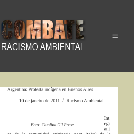
Pular
para
o
conteúdo
Argentina: Protesta indígena en Buenos Aires
10 de janeiro de 2011
Racismo Ambiental
Int
egr
Foto: Carolina Gil Posse
ant