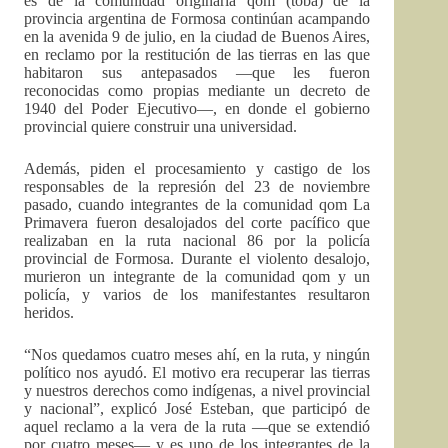
es de la comunidad originaria qom (toba) de la
provincia argentina de Formosa continúan acampando
en la avenida 9 de julio, en la ciudad de Buenos Aires,
en reclamo por la restitución de las tierras en las que
habitaron sus antepasados —que les fueron
reconocidas como propias mediante un decreto de
1940 del Poder Ejecutivo—, en donde el gobierno
provincial quiere construir una universidad.
Además, piden el procesamiento y castigo de los
responsables de la represión del 23 de noviembre
pasado, cuando integrantes de la comunidad qom La
Primavera fueron desalojados del corte pacífico que
realizaban en la ruta nacional 86 por la policía
provincial de Formosa. Durante el violento desalojo,
murieron un integrante de la comunidad qom y un
policía, y varios de los manifestantes resultaron
heridos.
“Nos quedamos cuatro meses ahí, en la ruta, y ningún
político nos ayudó. El motivo era recuperar las tierras
y nuestros derechos como indígenas, a nivel provincial
y nacional”, explicó José Esteban, que participó de
aquel reclamo a la vera de la ruta —que se extendió
por cuatro meses— y es uno de los integrantes de la