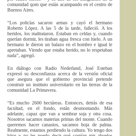
comunidad qom que están acampando en el centro de
Buenos Aires.
“Los policías sacaron armas y cayó el hermano
Roberto López. A las 5 de la tarde, falleció. A los
heridos, los maltrataron. Estaban en celdas y, cuando
querían dormir, les tiraban agua fresca con hielo. A un
hermano le dieron un balazo en el hombro e igual le
apretaban. Viendo que estaba herido, no lo respetaban
nada”, agregó.
En diálogo con Radio Nederland, José Esteban
expresó su desconfianza acerca de la versión oficial
que asegura que el gobierno provincial pretende
construir un instituto universitario en las tierras de la
comunidad La Primavera.
“Es mucho 2600 hectáreas. Entonces, detrás de esa
facultad, en el fondo, están desmontando. Más
adelante, capaz que van a sembrar soja y otra cosa.
Nosotros sacamos materias primas del monte. Cuando
queremos hacer canastos, sacamos hoja de palma.
Realmente, estamos perdiendo la cultura. Yo tengo dos
hijos y no les puedo decir qué comían mis abuelos