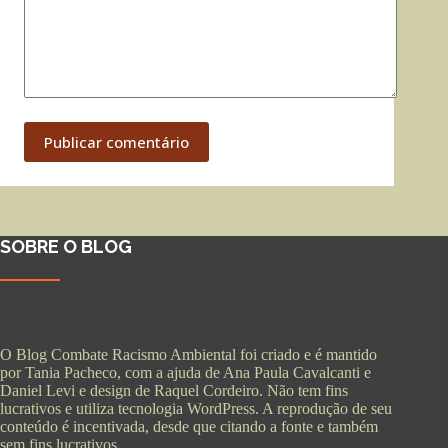
Publicar comentário
SOBRE O BLOG
O Blog Combate Racismo Ambiental foi criado e é mantido
por Tania Pacheco, com a ajuda de Ana Paula Cavalcanti e
Daniel Levi e design de Raquel Cordeiro. Não tem fins
lucrativos e utiliza tecnologia WordPress. A reprodução de seu
conteúdo é incentivada, desde que citando a fonte e também
sem fins lucrativos.