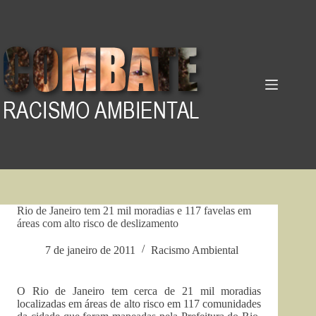
Pular
para
o
conteúdo
Rio de Janeiro tem 21 mil moradias e 117 favelas em
áreas com alto risco de deslizamento
7 de janeiro de 2011
Racismo Ambiental
O Rio de Janeiro tem cerca de 21 mil moradias
localizadas em áreas de alto risco em 117 comunidades