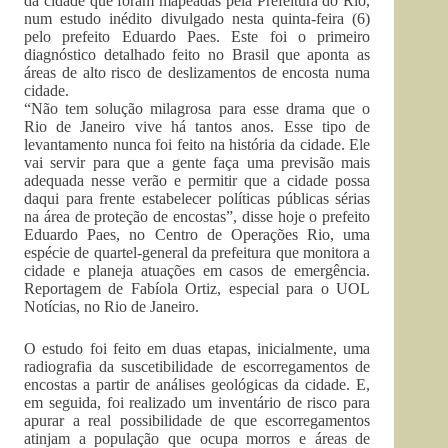
da cidade que foram mapeadas pela Prefeitura do Rio,
num estudo inédito divulgado nesta quinta-feira (6)
pelo prefeito Eduardo Paes. Este foi o primeiro
diagnóstico detalhado feito no Brasil que aponta as
áreas de alto risco de deslizamentos de encosta numa
cidade.
“Não tem solução milagrosa para esse drama que o
Rio de Janeiro vive há tantos anos. Esse tipo de
levantamento nunca foi feito na história da cidade. Ele
vai servir para que a gente faça uma previsão mais
adequada nesse verão e permitir que a cidade possa
daqui para frente estabelecer políticas públicas sérias
na área de proteção de encostas”, disse hoje o prefeito
Eduardo Paes, no Centro de Operações Rio, uma
espécie de quartel-general da prefeitura que monitora a
cidade e planeja atuações em casos de emergência.
Reportagem de Fabíola Ortiz, especial para o UOL
Notícias, no Rio de Janeiro.
O estudo foi feito em duas etapas, inicialmente, uma
radiografia da suscetibilidade de escorregamentos de
encostas a partir de análises geológicas da cidade. E,
em seguida, foi realizado um inventário de risco para
apurar a real possibilidade de que escorregamentos
atinjam a população que ocupa morros e áreas de