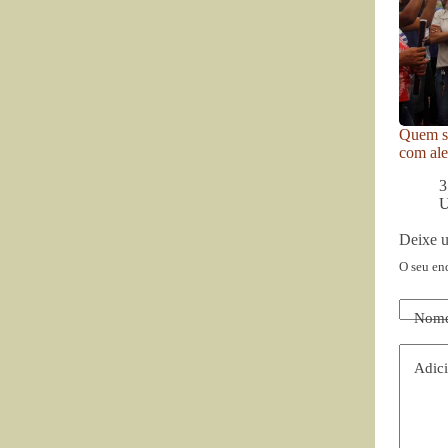
Quem se
com ale
3
U
Deixe 
O seu en
Nom
Adici