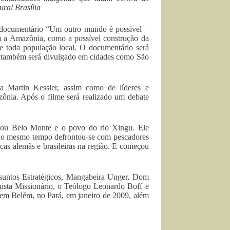
ural Brasília
 o documentário “Um outro mundo é possível –
m a Amazônia, como a possível construção da
 e toda população local. O documentário será
ro, também será divulgado em cidades como São
a Martin Kessler, assim como de líderes e
zônia. Após o filme será realizado um debate
itou Belo Monte e o povo do rio Xingu. Ele
o. Ao mesmo tempo defrontou-se com pescadores
icas alemãs e brasileiras na região. E começou
ssuntos Estratégicos, Mangabeira Unger, Dom
nista Missionário, o Teólogo Leonardo Boff e
 em Belém, no Pará, em janeiro de 2009, além