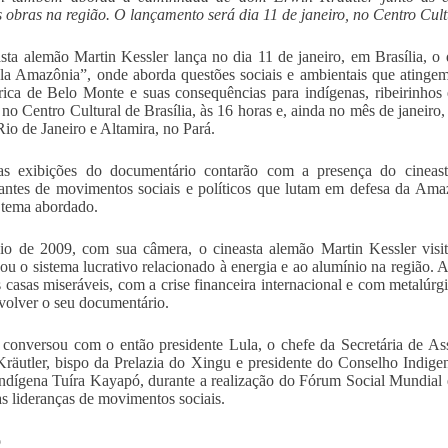
 obras na região. O lançamento será dia 11 de janeiro, no Centro Cult
sta alemão Martin Kessler lança no dia 11 de janeiro, em Brasília,
la Amazônia”, onde aborda questões sociais e ambientais que atinge
trica de Belo Monte e suas consequências para indígenas, ribeirinhos
 no Centro Cultural de Brasília, às 16 horas e, ainda no mês de janei
Rio de Janeiro e Altamira, no Pará.
as exibições do documentário contarão com a presença do cineast
pantes de movimentos sociais e políticos que lutam em defesa da Ama
 tema abordado.
io de 2009, com sua câmera, o cineasta alemão Martin Kessler vis
gou o sistema lucrativo relacionado à energia e ao alumínio na regiã
 casas miseráveis, com a crise financeira internacional e com metalúrg
volver o seu documentário.
 conversou com o então presidente Lula, o chefe da Secretária de A
räutler, bispo da Prelazia do Xingu e presidente do Conselho Indige
ndígena Tuíra Kayapó, durante a realização do Fórum Social Mundial
as lideranças de movimentos sociais.
o