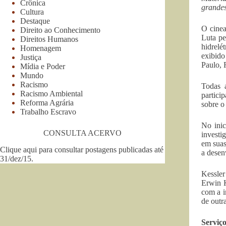
Crônica
grandes
Cultura
Destaque
O cinea
Direito ao Conhecimento
Luta pe
Direitos Humanos
hidrelé
Homenagem
exibido
Justiça
Paulo, 
Mídia e Poder
Mundo
Racismo
Todas 
Racismo Ambiental
partici
Reforma Agrária
sobre o
Trabalho Escravo
No inic
CONSULTA ACERVO
investi
em suas
Clique aqui para consultar postagens publicadas até
a desen
31/dez/15
.
Kessler
Erwin K
com a i
de outr
Serviç