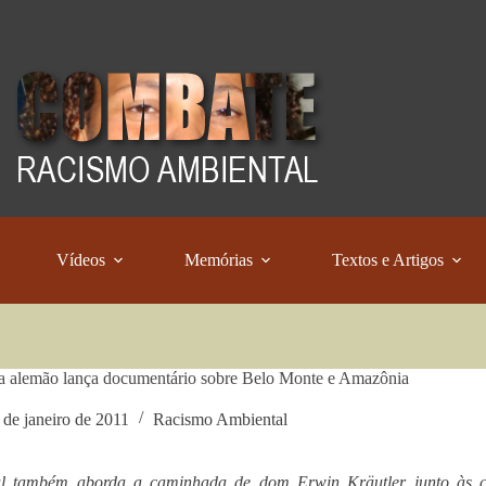
Vídeos
Memórias
Textos e Artigos
a alemão lança documentário sobre Belo Monte e Amazônia
 de janeiro de 2011
Racismo Ambiental
al também aborda a caminhada de dom Erwin Kräutler junto às c