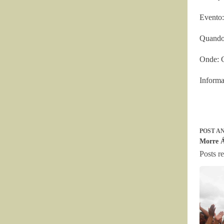
Evento:
Quando:
Onde: C
Inform
POST
AN
Morre Á
Posts r