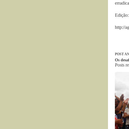
erradic
Edição:
http://
POST
AN
Os desa
Posts r