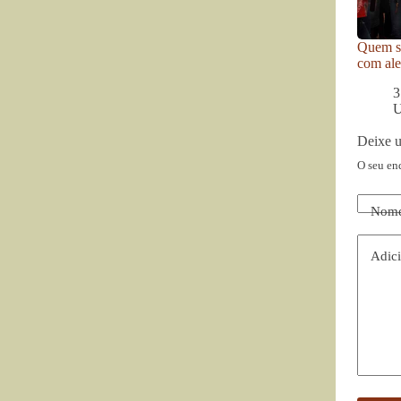
Quem se
com ale
3
U
Deixe 
O seu en
Nom
Adici