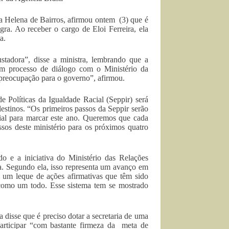
za Helena de Bairros, afirmou ontem (3) que é
gra. Ao receber o cargo de Eloi Ferreira, ela
a.
stadora”, disse a ministra, lembrando que a
um processo de diálogo com o Ministério da
 preocupação para o governo”, afirmou.
 Políticas da Igualdade Racial (Seppir) será
lestinos. “Os primeiros passos da Seppir serão
cial para marcar este ano. Queremos que cada
sos deste ministério para os próximos quatro
o e a iniciativa do Ministério das Relações
ca. Segundo ela, isso representa um avanço em
e um leque de ações afirmativas que têm sido
, como um todo. Esse sistema tem se mostrado
a disse que é preciso dotar a secretaria de uma
participar “com bastante firmeza da meta de