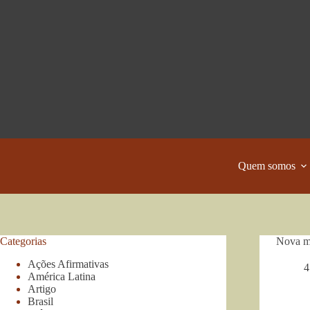
Pular
para
o
conteúdo
Quem somos
Categorias
Nova mi
Ações Afirmativas
4
América Latina
Artigo
Brasil