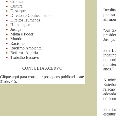
Crônica
Cultura
Brasíli
Destaque
preciso
Direito ao Conhecimento
afirmou
Direitos Humanos
Homenagem
Justiça
“As tax
Mídia e Poder
presid
Mundo
Justiça
Racismo
Racismo Ambiental
Para Lu
Reforma Agrária
incluir
Trabalho Escravo
no sent
ministé
CONSULTA ACERVO
anos.”
Clique aqui para consultar postagens publicadas até
A minis
31/dez/15
.
Exterio
relação
adotada
eficien
Para Lu
estrutu