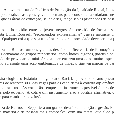
a – A nova ministra de Políticas de Promoção da Igualdade Racial, Lui
 potencializar as ações governamentais para consolidar a cidadania ne
 que as áreas de educação, saúde e segurança são as prioridades da past
as de homicídio entre os jovens negros têm crescido de forma assu
enta Dilma Rousseff “recomendou expressamente” que se iniciasse 
. “Qualquer coisa que seja um obstáculo para a sociedade deve ser uma
iza de Bairros, um dos grandes desafios da Secretaria de Promoção de
 as demandas de grupos minoritários, como índios, ciganos, judeus e pa
ido de provocar os ministérios a apresentarem uma coisa muito espe
rio apresente uma ação emblemática de impacto que vai marcar os pas
tra elogiou o Estatuto da Igualdade Racial, aprovado no ano passad
res de reservar 30% das vagas para os candidatos à carreira diplomáti
 ao estatuto. “As cotas são sempre um instrumento possível dentro d
s pelo governo. A cota é um instrumento, não a política afirmativa
te para combater a exclusão.”
iza de Bairros, a Seppir terá um grande desafio em relação à gestão. El
ra material e de pessoal mais compatível com sua tarefa, que é de 