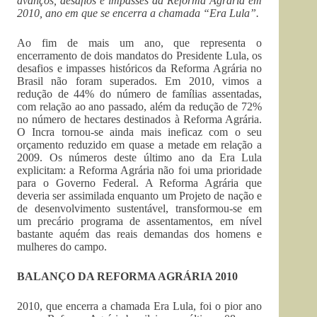
avanços, desafios e impasses da Reforma Agrária em
2010, ano em que se encerra a chamada “Era Lula”.
Ao fim de mais um ano, que representa o
encerramento de dois mandatos do Presidente Lula, os
desafios e impasses históricos da Reforma Agrária no
Brasil não foram superados. Em 2010, vimos a
redução de 44% do número de famílias assentadas,
com relação ao ano passado, além da redução de 72%
no número de hectares destinados à Reforma Agrária.
O Incra tornou-se ainda mais ineficaz com o seu
orçamento reduzido em quase a metade em relação a
2009. Os números deste último ano da Era Lula
explicitam: a Reforma Agrária não foi uma prioridade
para o Governo Federal. A Reforma Agrária que
deveria ser assimilada enquanto um Projeto de nação e
de desenvolvimento sustentável, transformou-se em
um precário programa de assentamentos, em nível
bastante aquém das reais demandas dos homens e
mulheres do campo.
BALANÇO DA REFORMA AGRÁRIA 2010
2010, que encerra a chamada Era Lula, foi o pior ano