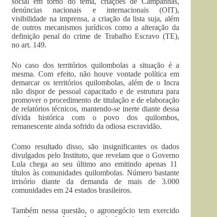
social em torno do tema, criações de Campanhas,
denúncias nacionais e internacionais (OIT),
visibilidade na imprensa, a criação da lista suja, além
de outros mecanismos jurídicos como a alteração da
definição penal do crime de Trabalho Escravo (TE),
no art. 149.
No caso dos territórios quilombolas a situação é a
mesma. Com efeito, não houve vontade política em
demarcar os territórios quilombolas, além de o Incra
não dispor de pessoal capacitado e de estrutura para
promover o procedimento de titulação e de elaboração
de relatórios técnicos, mantendo-se inerte diante dessa
dívida histórica com o povo dos quilombos,
remanescente ainda sofrido da odiosa escravidão.
Como resultado disso, são insignificantes os dados
divulgados pelo Instituto, que revelam que o Governo
Lula chega ao seu último ano emitindo apenas 11
títulos às comunidades quilombolas. Número bastante
irrisório diante da demanda de mais de 3.000
comunidades em 24 estados brasileiros.
Também nessa questão, o agronegócio tem exercido