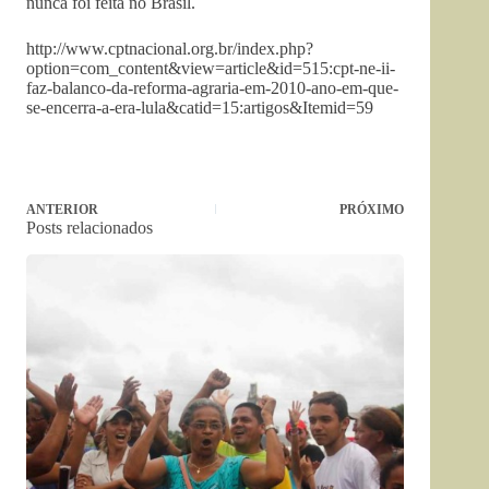
nunca foi feita no Brasil.
http://www.cptnacional.org.br/index.php?
option=com_content&view=article&id=515:cpt-ne-ii-
faz-balanco-da-reforma-agraria-em-2010-ano-em-que-
se-encerra-a-era-lula&catid=15:artigos&Itemid=59
ANTERIOR
PRÓXIMO
Posts relacionados