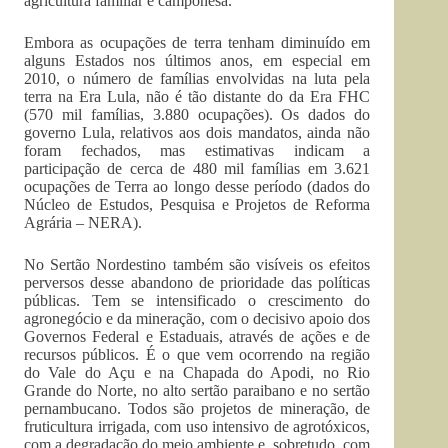
agricultura familiar e camponesa.
Embora as ocupações de terra tenham diminuído em
alguns Estados nos últimos anos, em especial em
2010, o número de famílias envolvidas na luta pela
terra na Era Lula, não é tão distante do da Era FHC
(570 mil famílias, 3.880 ocupações). Os dados do
governo Lula, relativos aos dois mandatos, ainda não
foram fechados, mas estimativas indicam a
participação de cerca de 480 mil famílias em 3.621
ocupações de Terra ao longo desse período (dados do
Núcleo de Estudos, Pesquisa e Projetos de Reforma
Agrária – NERA).
No Sertão Nordestino também são visíveis os efeitos
perversos desse abandono de prioridade das políticas
públicas. Tem se intensificado o crescimento do
agronegócio e da mineração, com o decisivo apoio dos
Governos Federal e Estaduais, através de ações e de
recursos públicos. É o que vem ocorrendo na região
do Vale do Açu e na Chapada do Apodi, no Rio
Grande do Norte, no alto sertão paraibano e no sertão
pernambucano. Todos são projetos de mineração, de
fruticultura irrigada, com uso intensivo de agrotóxicos,
com a degradação do meio ambiente e, sobretudo, com