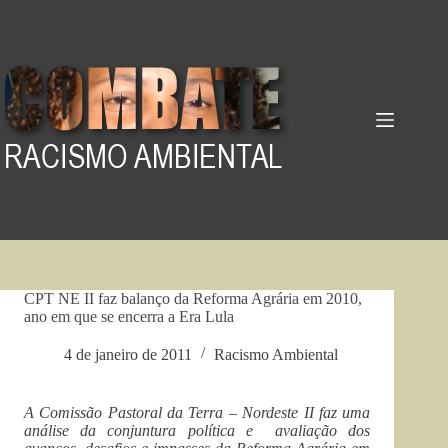
Pular
para
o
conteúdo
CPT NE II faz balanço da Reforma Agrária em 2010,
ano em que se encerra a Era Lula
4 de janeiro de 2011
Racismo Ambiental
A Comissão Pastoral da Terra – Nordeste II faz uma
análise da conjuntura política e avaliação dos