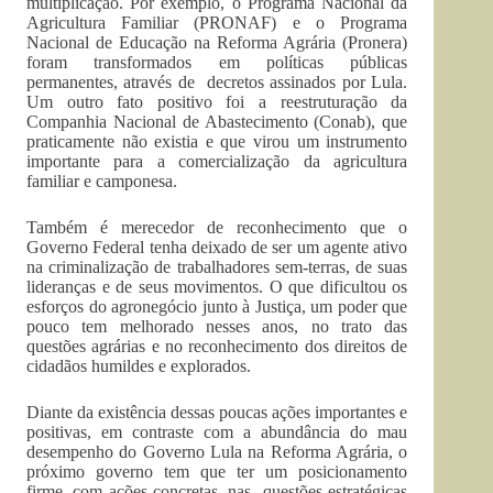
multiplicação. Por exemplo, o Programa Nacional da
Agricultura Familiar (PRONAF) e o Programa
Nacional de Educação na Reforma Agrária (Pronera)
foram transformados em políticas públicas
permanentes, através de decretos assinados por Lula.
Um outro fato positivo foi a reestruturação da
Companhia Nacional de Abastecimento (Conab), que
praticamente não existia e que virou um instrumento
importante para a comercialização da agricultura
familiar e camponesa.
Também é merecedor de reconhecimento que o
Governo Federal tenha deixado de ser um agente ativo
na criminalização de trabalhadores sem-terras, de suas
lideranças e de seus movimentos. O que dificultou os
esforços do agronegócio junto à Justiça, um poder que
pouco tem melhorado nesses anos, no trato das
questões agrárias e no reconhecimento dos direitos de
cidadãos humildes e explorados.
Diante da existência dessas poucas ações importantes e
positivas, em contraste com a abundância do mau
desempenho do Governo Lula na Reforma Agrária, o
próximo governo tem que ter um posicionamento
firme, com ações concretas, nas questões estratégicas