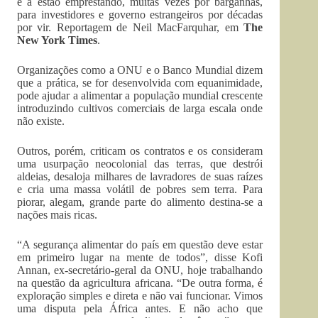
e a estão emprestando, muitas vezes por barganhas,
para investidores e governo estrangeiros por décadas
por vir. Reportagem de Neil MacFarquhar, em
The
New York Times
.
Organizações como a ONU e o Banco Mundial dizem
que a prática, se for desenvolvida com equanimidade,
pode ajudar a alimentar a população mundial crescente
introduzindo cultivos comerciais de larga escala onde
não existe.
Outros, porém, criticam os contratos e os consideram
uma usurpação neocolonial das terras, que destrói
aldeias, desaloja milhares de lavradores de suas raízes
e cria uma massa volátil de pobres sem terra. Para
piorar, alegam, grande parte do alimento destina-se a
nações mais ricas.
“A segurança alimentar do país em questão deve estar
em primeiro lugar na mente de todos”, disse Kofi
Annan, ex-secretário-geral da ONU, hoje trabalhando
na questão da agricultura africana. “De outra forma, é
exploração simples e direta e não vai funcionar. Vimos
uma disputa pela África antes. E não acho que