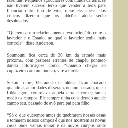
fazendas. Pequenos agricultores com títulos da terra, se
não tiverem sucesso terão que vender a terra para
financiar outro tipo de vida, disse ele, apesar dos
críticos dizerem que os aldeões ainda serão
desalojados.
“Queremos um relacionamento revolucionário entre o
lavrador e o Estado, no qual o lavrador tenha mais
controle”, disse Anderson.
Soumouni fica cerca de 30 km da estrada mais
próxima, com pastores errantes de chapéu pontudo
dando informações como: “Quando chegar ao
cupinzeiro com um buraco, vire à direita”.
Sekou Traore, 69, ancião da aldeia, ficou chocado
quando as autoridades disseram, no ano passado, que a
Líbia agora controlava aquela terra e começaram a
medir os campos. Ele sempre tinha considerado aquele
campo seu, passado de avô para pai para filho.
“Só o que queremos antes de quebrarem nossas casas
e tomarem nossos campos é que nos mostrem as novas
casas onde vamos morar e os novos campos onde