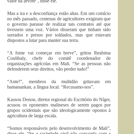
valor da árvore”, disse ele.
Mas a ira e a desconfiança estão altas. Em um comício
no mês passado, centenas de agricultores exigiram que
o governo parasse de realizar tais contratos até que
tivessem uma voz. Vários disseram que tinham sido
surrados e presos por soldados, mas que estavam
dispostos a lutar para manter sua terra.
“A fome vai começar em breve”, gritou Ibrahima
Coulibaly, chefe do comitê coordenador de
organizações agrícolas em Mali. “Se as pessoas não
defenderem seus direitos, vão perder tudo!”
“Ante!”, membros da multidão gritavam em
bamanankan, a língua local. “Recusamo-nos”.
Kassou Denon, diretor regional do Escritório do Níger,
acusou os oponentes malineses de serem pagos por
grupos ocidentais que são ideologicamente opostos à
agricultura de larga escala.
“Somos responsáveis pelo desenvolvimento de Mali”,
disse ele. “Se a sociedade civil não concorda com a