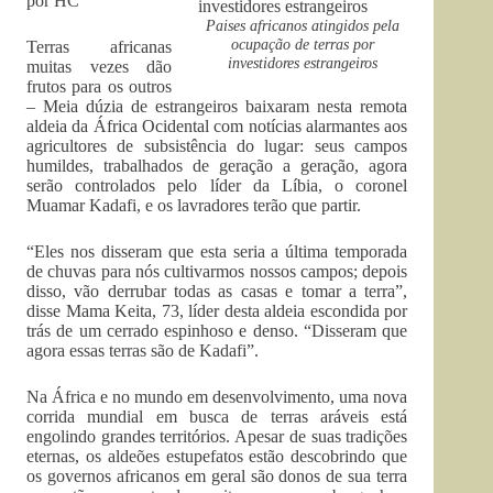
por HC
Paises africanos atingidos pela
ocupação de terras por
Terras africanas
investidores estrangeiros
muitas vezes dão
frutos para os outros
– Meia dúzia de estrangeiros baixaram nesta remota
aldeia da África Ocidental com notícias alarmantes aos
agricultores de subsistência do lugar: seus campos
humildes, trabalhados de geração a geração, agora
serão controlados pelo líder da Líbia, o coronel
Muamar Kadafi, e os lavradores terão que partir.
“Eles nos disseram que esta seria a última temporada
de chuvas para nós cultivarmos nossos campos; depois
disso, vão derrubar todas as casas e tomar a terra”,
disse Mama Keita, 73, líder desta aldeia escondida por
trás de um cerrado espinhoso e denso. “Disseram que
agora essas terras são de Kadafi”.
Na África e no mundo em desenvolvimento, uma nova
corrida mundial em busca de terras aráveis está
engolindo grandes territórios. Apesar de suas tradições
eternas, os aldeões estupefatos estão descobrindo que
os governos africanos em geral são donos de sua terra