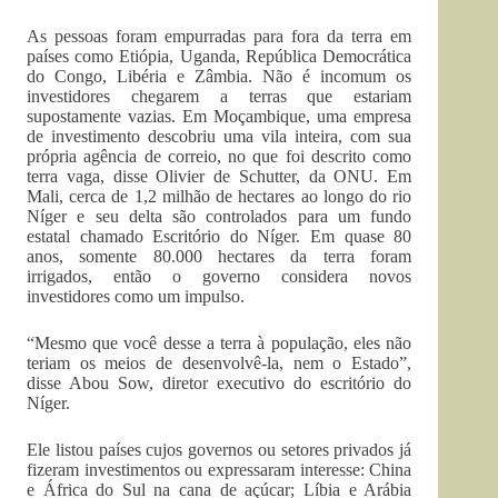
As pessoas foram empurradas para fora da terra em
países como Etiópia, Uganda, República Democrática
do Congo, Libéria e Zâmbia. Não é incomum os
investidores chegarem a terras que estariam
supostamente vazias. Em Moçambique, uma empresa
de investimento descobriu uma vila inteira, com sua
própria agência de correio, no que foi descrito como
terra vaga, disse Olivier de Schutter, da ONU. Em
Mali, cerca de 1,2 milhão de hectares ao longo do rio
Níger e seu delta são controlados para um fundo
estatal chamado Escritório do Níger. Em quase 80
anos, somente 80.000 hectares da terra foram
irrigados, então o governo considera novos
investidores como um impulso.
“Mesmo que você desse a terra à população, eles não
teriam os meios de desenvolvê-la, nem o Estado”,
disse Abou Sow, diretor executivo do escritório do
Níger.
Ele listou países cujos governos ou setores privados já
fizeram investimentos ou expressaram interesse: China
e África do Sul na cana de açúcar; Líbia e Arábia