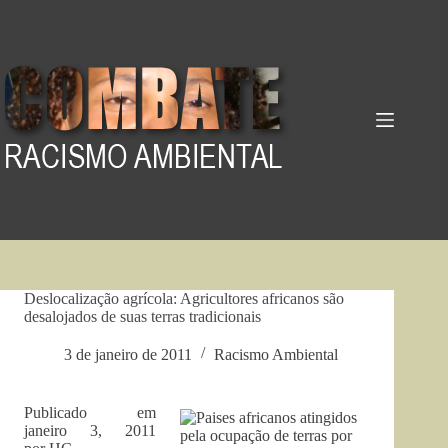
Pular
para
o
conteúdo
Deslocalização agrícola: Agricultores africanos são
desalojados de suas terras tradicionais
3 de janeiro de 2011
Racismo Ambiental
Publicado em
janeiro 3, 2011