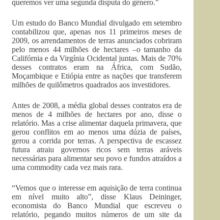
queremos ver uma segunda disputa do gênero.”
Um estudo do Banco Mundial divulgado em setembro
contabilizou que, apenas nos 11 primeiros meses de
2009, os arrendamentos de terras anunciados cobriram
pelo menos 44 milhões de hectares –o tamanho da
Califórnia e da Virgínia Ocidental juntas. Mais de 70%
desses contratos eram na África, com Sudão,
Moçambique e Etiópia entre as nações que transferem
milhões de quilômetros quadrados aos investidores.
Antes de 2008, a média global desses contratos era de
menos de 4 milhões de hectares por ano, disse o
relatório. Mas a crise alimentar daquela primavera, que
gerou conflitos em ao menos uma dúzia de países,
gerou a corrida por terras. A perspectiva de escassez
futura atraiu governos ricos sem terras aráveis
necessárias para alimentar seu povo e fundos atraídos a
uma commodity cada vez mais rara.
“Vemos que o interesse em aquisição de terra continua
em nível muito alto”, disse Klaus Deininger,
economista do Banco Mundial que escreveu o
relatório, pegando muitos números de um site da