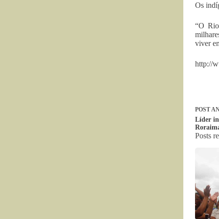
Os indí
“O Rio 
milhare
viver e
http://
POST
AN
Líder i
Roraim
Posts r