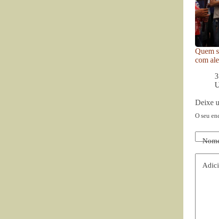
Quem se
com ale
3
U
Deixe 
O seu en
Nom
Adici