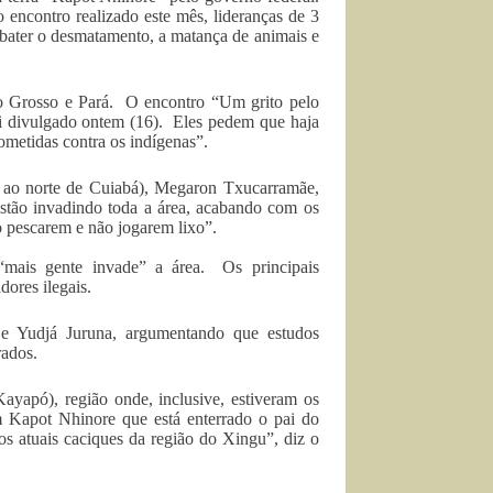
 encontro realizado este mês, lideranças de 3
bater o desmatamento, a matança de animais e
to Grosso e Pará. O encontro “Um grito pelo
i divulgado ontem (16). Eles pedem que haja
cometidas contra os indígenas”.
 ao norte de Cuiabá), Megaron Txucarramãe,
tão invadindo toda a área, acabando com os
o pescarem e não jogarem lixo”.
mais gente invade” a área. Os principais
dores ilegais.
 e Yudjá Juruna, argumentando que estudos
rados.
yapó), região onde, inclusive, estiveram os
 Kapot Nhinore que está enterrado o pai do
os atuais caciques da região do Xingu”, diz o