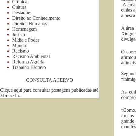
Crônica
A área 
Cultura
etnias 
Destaque
a pesca
Direito ao Conhecimento
Direitos Humanos
A área 
Homenagem
Xingu” 
Justiça
divulga
Mídia e Poder
Mundo
Racismo
O coor
Racismo Ambiental
afirmo
Reforma Agrária
animais
Trabalho Escravo
Segund
“inimig
CONSULTA ACERVO
Clique aqui para consultar postagens publicadas até
As etn
31/dez/15
.
comprov
“Como, 
irmãos
grande 
manifes