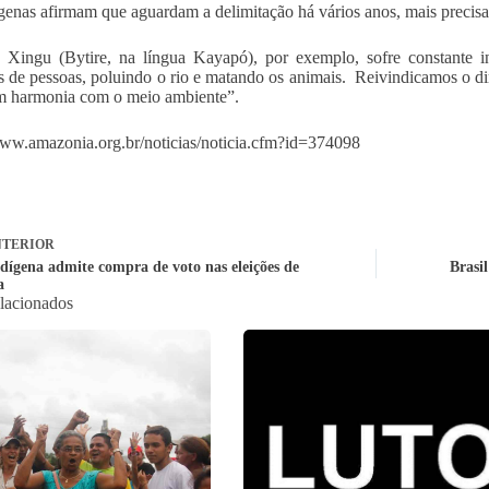
genas afirmam que aguardam a delimitação há vários anos, mais precis
Xingu (Bytire, na língua Kayapó), por exemplo, sofre constante in
s de pessoas, poluindo o rio e matando os animais. Reivindicamos o dir
m harmonia com o meio ambiente”.
www.amazonia.org.br/noticias/noticia.cfm?id=374098
TERIOR
ndígena admite compra de voto nas eleições de
Brasil
a
elacionados