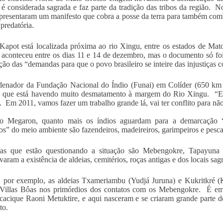
é considerada sagrada e faz parte da tradição das tribos da região. No
apresentaram um manifesto que cobra a posse da terra para também com
 predatória.
Kapot está localizada próxima ao rio Xingu, entre os estados de Ma
aconteceu entre os dias 11 e 14 de dezembro, mas o documento só fo
ção das “demandas para que o povo brasileiro se inteire das injustiças 
denador da Fundação Nacional do Índio (Funai) em Colíder (650 km
u que está havendo muito desmatamento à margem do Rio Xingu. “Es
. Em 2011, vamos fazer um trabalho grande lá, vai ter conflito para nã
o Megaron, quanto mais os índios aguardam para a demarcação “
os” do meio ambiente são fazendeiros, madeireiros, garimpeiros e pesca
ias que estão questionando a situação são Mebengokre, Tapayuna
aram a existência de aldeias, cemitérios, roças antigas e dos locais sag
por exemplo, as aldeias Txameriambu (Yudjá Juruna) e Kukritkré (Ka
 Villas Bôas nos primórdios dos contatos com os Mebengokre. É em
cacique Raoni Metuktire, e aqui nasceram e se criaram grande parte d
to.